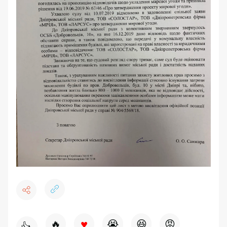
♥
🔥
😭
😆
😡
👍