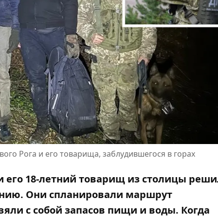
ого Рога и его товарища, заблудившегося в горах
 и его 18-летний товарищ из столицы реш
нию. Они спланировали маршрут
яли с собой запасов пищи и воды. Когда