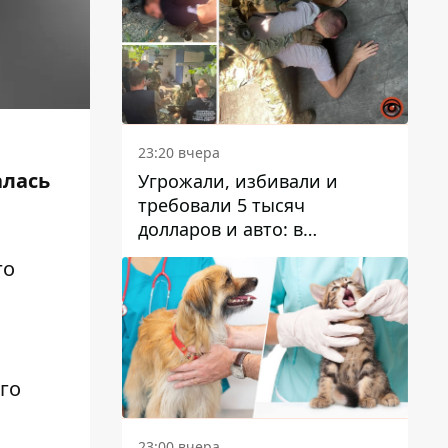
23:20 вчера
алась
Угрожали, избивали и
требовали 5 тысяч
долларов и авто: в
Павлограде задержали двух
го
мужчин
го
23:00 вчера