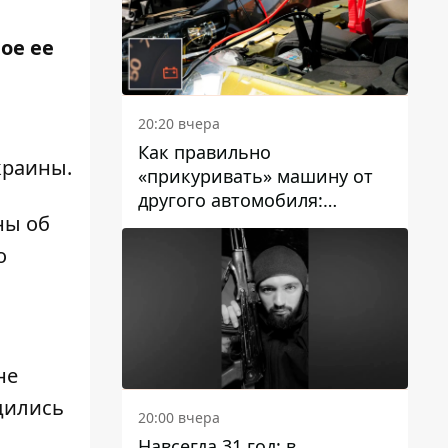
ое ее
20:20 вчера
м
Как правильно
краины
.
«прикуривать» машину от
другого автомобиля:
ны об
инструкция для водителей
о
не
дились
20:00 вчера
Навсегда 31 год: в