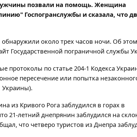
 мужчины позвали на помощь. Женщина
линию" Госпогранслужбы и сказала, что дв
" обнаружили около трех часов ночи. Об это
айт Государственной пограничной службы У
е протоколы по статье 204-1 Кодекса Украи
онное пересечение или попытка незаконног
 Украины).
на из Кривого Рога заблудился в горах в
что
21-летний днепрянин заблудился на скло
общал, что
четверо туристов из Днепра заблу