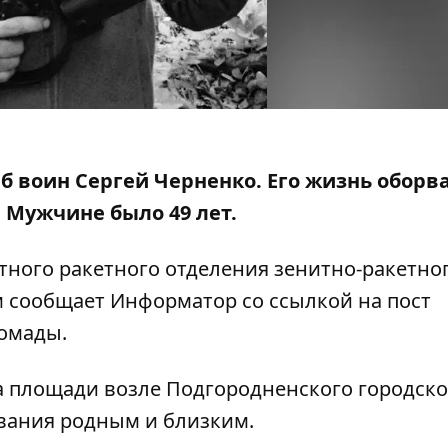
иб воин Сергей Черненко. Его жизнь оборв
 Мужчине было 49 лет.
тного ракетного отделения зенитно-ракетно
ом сообщает Информатор со ссылкой на
пост
ромады
.
на площади возле Подгородненского городско
вания родным и близким.