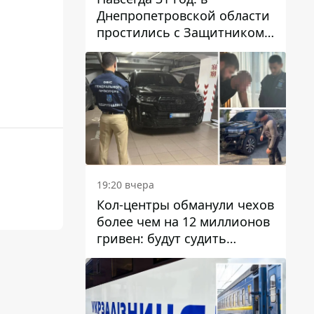
Днепропетровской области
простились с Защитником
Александром Репиным
19:20 вчера
Кол-центры обманули чехов
более чем на 12 миллионов
гривен: будут судить
днепрянина,
организовавшего
транснациональную
преступную организацию