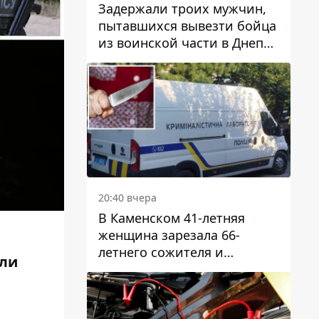
Задержали троих мужчин,
пытавшихся вывезти бойца
из воинской части в Днепр
за 7 тысяч долларов: среди
них был врач
20:40 вчера
В Каменском 41-летняя
женщина зарезала 66-
летнего сожителя и
или
пыталась обмануть
полицейских