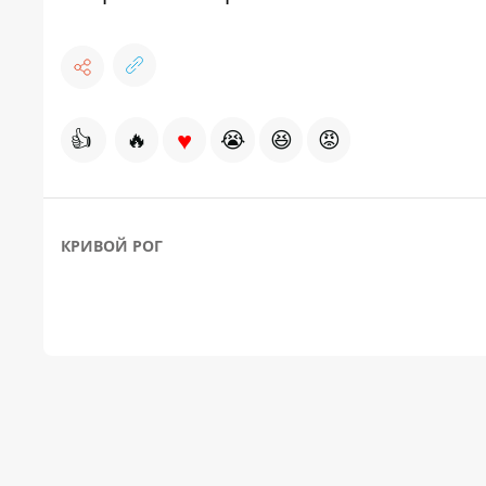
♥
👍
🔥
😭
😆
😡
КРИВОЙ РОГ