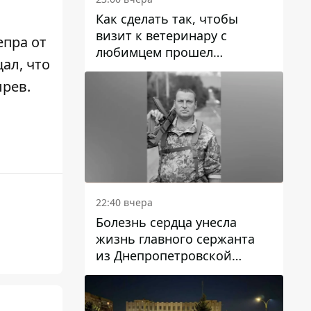
Как сделать так, чтобы
визит к ветеринару с
епра от
любимцем прошел
ал, что
спокойно: простые советы
рев.
22:40 вчера
Болезнь сердца унесла
жизнь главного сержанта
из Днепропетровской
области Юрия Свистуна