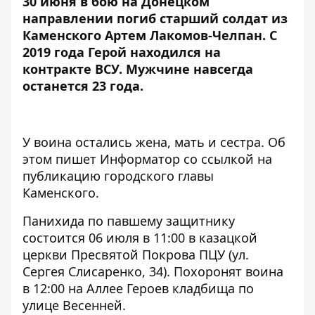
30 июня в бою на Донецком
направлении погиб старший солдат из
Каменского Артем Лакомов-Челпан. С
2019 года Герой находился на
контракте ВСУ.
Мужчине навсегда
останется 23 года
.
У воина остались жена, мать и сестра. Об
этом пишет Информатор со ссылкой на
публикацию городского главы
Каменского.
Панихида по павшему защитнику
состоится 0️6️ июля в 1️1️:0️0️ в казацкой
церкви Пресвятой Покрова ПЦУ (ул.
Сергея Слисаренко, 34). Похоронят воина
в 1️2:0️0️ на Аллее Героев кладбища по
улице Весенней.