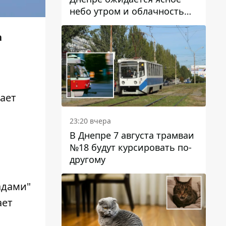
небо утром и облачность
после обеда
а
ает
23:20 вчера
В Днепре 7 августа трамваи
№18 будут курсировать по-
другому
адами"
ает