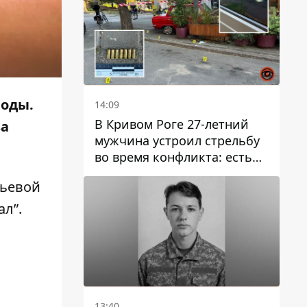
воды.
14:09
В Кривом Роге 27-летний
за
мужчина устроил стрельбу
во время конфликта: есть
раненый
тьевой
ал”.
13:40