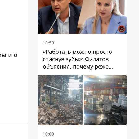
10:50
«Работать можно просто
мы и о
стиснув зубы»: Филатов
объяснил, почему реже
пишет в соцсетях и
раскритиковал медийность
чиновников
10:00