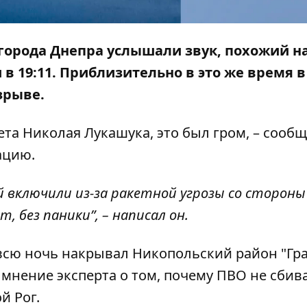
игорода Днепра услышали звук, похожий н
в 19:11. Приблизительно в это же время в
зрыве.
та Николая Лукашука, это был гром, – сообщ
ацию.
й включили из-за ракетной угрозы со стороны
, без паники”, – написал он.
всю ночь накрывал
Никопольский район "Гр
 мнение эксперта о том
,
почему ПВО не сбив
й Рог
.