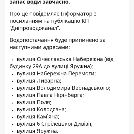
запас
води
завчасно.
Про це повідомляє Інформатор з
посиланням на
публікацію
КП
“Дніпроводоканал”.
Водопостачання буде припинено за
наступними адресами:
вулиця Січеславська Набережна (від
будинку 29А до вулиці Яружна);
вулиця Набережна Перемоги;
вулиця Ливарна;
вулиця Володимира Вернадського;
вулиця Павла Нірінберга;
вулиця Поля;
вулиця Колодязна;
вулиця Кам`яна;
вулиця 6 Стрілецької Дивізії;
вулиця Яружна.