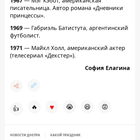
1967
— Мэг Кэбот, американская
писательница. Автор романа «Дневники
принцессы».
1969
— Габриэль Батистута, аргентинский
футболист.
1971
— Майкл Холл, американский актер
(телесериал «Декстер»).
София Елагина
♥
🔥
😭
😆
😡
👍
НОВОСТИ ДНЕПРА
КАКОЙ ПРАЗДНИК