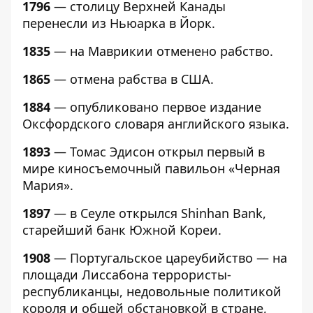
1796
— столицу Верхней Канады
перенесли из Ньюарка в Йорк.
1835
— на Маврикии отменено рабство.
1865
— отмена рабства в США.
1884
— опубликовано первое издание
Оксфордского словаря английского языка.
1893
— Томас Эдисон открыл первый в
мире киносъемочный павильон «Черная
Мария».
1897
— в Сеуле открылся Shinhan Bank,
старейший банк Южной Кореи.
1908
— Португальское цареубийство — на
площади Лиссабонa террористы-
республиканцы, недовольные политикой
короля и общей обстановкой в стране,