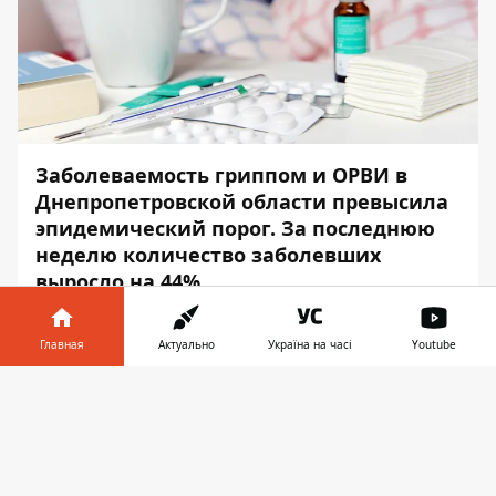
Заболеваемость гриппом и ОРВИ в
Днепропетровской области превысила
эпидемический порог. За последнюю
неделю количество заболевших
выросло на 44%.
От осложнений гриппа умер один
Главная
Актуально
Україна на часі
Youtube
ребенок. Об этом сообщает
Информатор
со ссылкой на пресс-службу ДнепрОГА.
Информатор в
Скачать
телефоне
👉
На последнюю неделю января выпал пик
заболеваемости гриппом. 66% из
заболевших - дети. В Днепропетровской