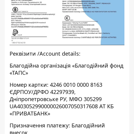
Реквізити /Account details:
Благодійна організація «Благодійний фонд
«ТАПС»
Номер картки: 4246 0010 0000 8163
ЄДРПОУ/ДРФО 42297939,
Дніпропетровське РУ, МФО 305299
UA403052990000026007050317608 АТ КБ
«ПРИВАТБАНК»
Призначення платежу: Благодійний
внесок