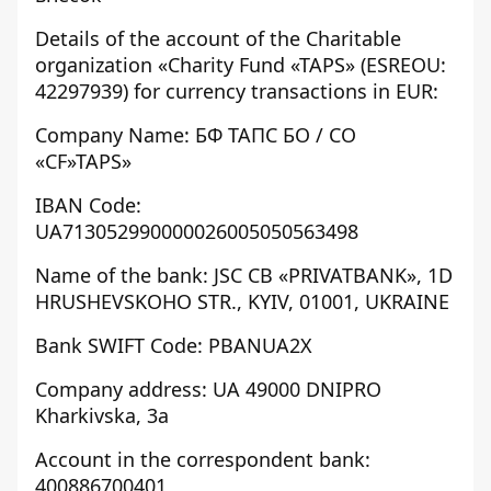
Details of the account of the Charitable
organization «Charity Fund «TAPS» (ESREOU:
42297939) for currency transactions in EUR:
Company Name: БФ TAПC БО / CO
«CF»TAPS»
IBAN Code:
UA713052990000026005050563498
Name of the bank: JSC CB «PRIVATBANK», 1D
HRUSHEVSKOHO STR., KYIV, 01001, UKRAINE
Bank SWIFT Code: PBANUA2X
Company address: UA 49000 DNIPRO
Kharkivska, 3a
Account in the correspondent bank:
400886700401