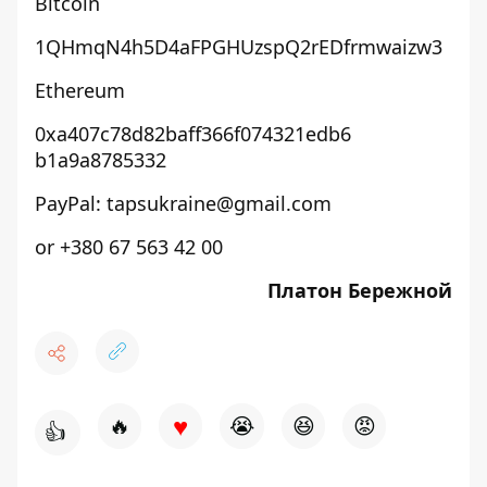
Bitcoin
1QHmqN4h5D4aFPGHUzspQ2rEDfrmwa
izw3
Ethereum
0xa407c78d82baff366f074321edb6
b1a9a8785332
PayPal:
tapsukraine@gmail.com
or +380 67 563 42 00
Платон Бережной
♥
🔥
😭
😆
😡
👍