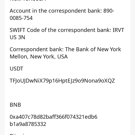
Account in the correspondent bank: 890-
0085-754
SWIFT Code of the correspondent bank: IRVT
US 3N
Correspondent bank: The Bank of New York
Mellon, New York, USA
USDT
TFJoUJDwNiX79p16HptEJz9o9Nona9
oXQZ
BNB
0xa407c78d82baff366f074321edb6
b1a9a8785332