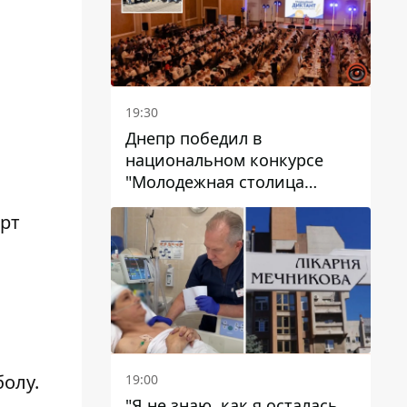
19:30
Днепр победил в
национальном конкурсе
"Молодежная столица
Украины – 2026"
орт
олу.
19:00
"Я не знаю, как я осталась