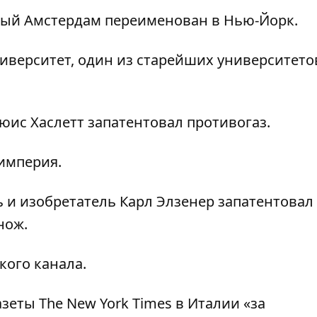
ый Амстердам переименован в Нью-Йорк.
верситет, один из старейших университето
ис Хаслетт запатентовал противогаз.
империя.
и изобретатель Карл Элзенер запатентовал
нож.
ого канала.
еты The New York Times в Италии «за