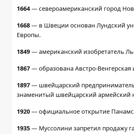
1664
— североамериканский город Нов
1668
— в Швеции основан Лундский уни
Европы.
1849
— американский изобретатель Лью
1867
— образована Австро-Венгерская 
1897
— швейцарский предприниматель 
знаменитый швейцарский армейский 
1920
— официальное открытие Панамск
1935
— Муссолини запретил продажу газ