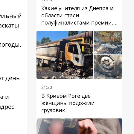
Какие учителя из Днепра и
области стали
сильный
полуфиналистами премии
аскаты
Global Teacher Prize Ukraine
2026
погоды
.
от день
21:20
В Кривом Роге две
ы и
женщины подожгли
адрес
грузовик