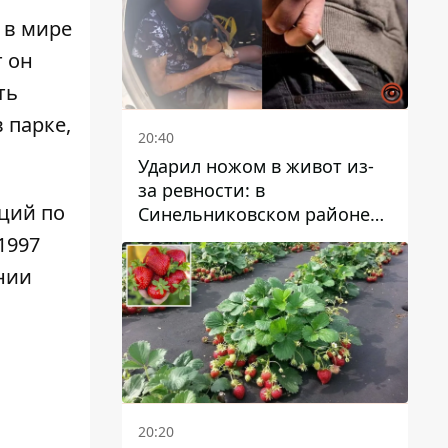
, в мире
 он
ть
 парке,
20:40
Ударил ножом в живот из-
за ревности: в
ций по
Синельниковском районе
задержали 49-летнего
1997
мужчину за убийство
нии
20:20