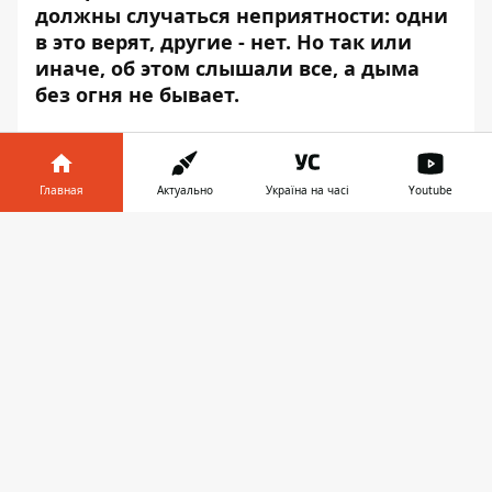
должны случаться неприятности: одни
в это верят, другие - нет. Но так или
иначе, об этом слышали все, а дыма
без огня не бывает.
В 2018 году пятница, 13-е наступит
дважды: в апреле и июле.
Информатор
проверил на себе, страшно ли в ночь
Главная
Актуально
Україна на часі
Youtube
пятницы, 13-го побывать на кладбище и в
Информатор в
других мистических местах Днепра.
Скачать
телефоне
👉
В пятницу, 13-го на Сурско-Литовском
кладбище жутко, но в то же время тихо и
спокойно