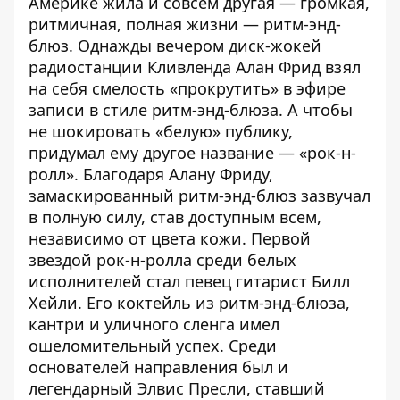
Америке жила и совсем другая — громкая,
ритмичная, полная жизни — ритм-энд-
блюз. Однажды вечером диск-жокей
радиостанции Кливленда Алан Фрид взял
на себя смелость «прокрутить» в эфире
записи в стиле ритм-энд-блюза. А чтобы
не шокировать «белую» публику,
придумал ему другое название — «рок-н-
ролл». Благодаря Алану Фриду,
замаскированный ритм-энд-блюз зазвучал
в полную силу, став доступным всем,
независимо от цвета кожи. Первой
звездой рок-н-ролла среди белых
исполнителей стал певец гитарист Билл
Хейли. Его коктейль из ритм-энд-блюза,
кантри и уличного сленга имел
ошеломительный успех. Среди
основателей направления был и
легендарный Элвис Пресли, ставший