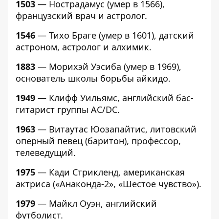
1503
— Нострадамус (умер в 1566),
французский врач и астролог.
1546
— Тихо Браге (умер в 1601), датский
астроном, астролог и алхимик.
1883
— Морихэй Уэсиба (умер в 1969),
основатель школы борьбы айкидо.
1949
— Клифф Уильямс, английский бас-
гитарист группы AC/DC.
1963
— Витаутас Юозапайтис, литовский
оперный певец (баритон), профессор,
телеведущий.
1975
— Кади Стрикленд, американская
актриса («Анаконда-2», «Шестое чувство»).
1979
— Майкл Оуэн, английский
футболист.