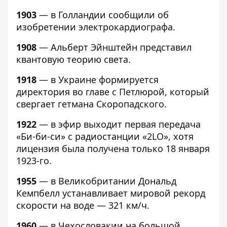
1903
— в Голландии сообщили об
изобретении электрокардиографа.
1908
— Альберт Эйнштейн представил
квантовую теорию света.
1918
— в Украине формируется
директория во главе с Петлюрой, который
свергает гетмана Скоропадского.
1922
— в эфир выходит первая передача
«Би-би-си» с радиостанции «2LO», хотя
лицензия была получена только 18 января
1923-го.
1955
— в Великобритании Дональд
Кемпбелл устанавливает мировой рекорд
скорости на воде — 321 км/ч.
1960
— в Чехословакии на большой