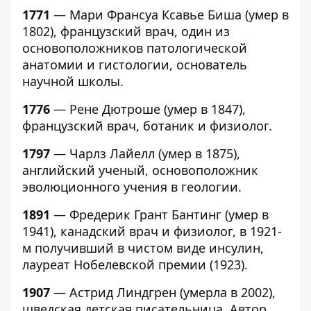
1771
— Мари Франсуа Ксавье Биша (умер в
1802), французский врач, один из
основоположников патологической
анатомии и гистологии, основатель
научной школы.
1776
— Рене Дютроше (умер в 1847),
французский врач, ботаник и физиолог.
1797
— Чарлз Лайелл (умер в 1875),
английский ученый, основоположник
эволюционного учения в геологии.
1891
— Фредерик Грант Бантинг (умер в
1941), канадский врач и физиолог, в 1921-
м получивший в чистом виде инсулин,
лауреат Нобелевской премии (1923).
1907
— Астрид Линдгрен (умерла в 2002),
шведская детская писательница. Автор