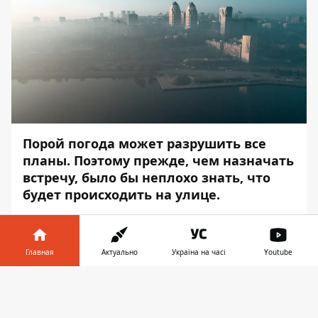
Порой погода может разрушить все
планы. Поэтому прежде, чем назначать
встречу, было бы неплохо знать, что
будет происходить на улице.
В Днепропетровской области погода на
следующей неделе будет носить стойкий
Главная
Актуально
Україна на часі
Youtube
антициклональный характер. Об этом на
пресс-конференции в медиацентре
Информатор в
Скачать
Информатор
рассказал Василий Гринчак
телефоне
👉
— начальник Днепропетровского