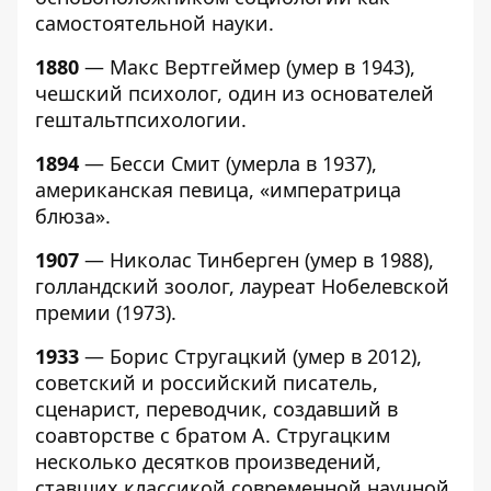
самостоятельной науки.
1880
— Макс Вертгеймер (умер в 1943),
чешский психолог, один из основателей
гештальтпсихологии.
1894
— Бесси Смит (умерла в 1937),
американская певица, «императрица
блюза».
1907
— Николас Тинберген (умер в 1988),
голландский зоолог, лауреат Нобелевской
премии (1973).
1933
— Борис Стругацкий (умер в 2012),
советский и российский писатель,
сценарист, переводчик, создавший в
соавторстве с братом А. Стругацким
несколько десятков произведений,
ставших классикой современной научной