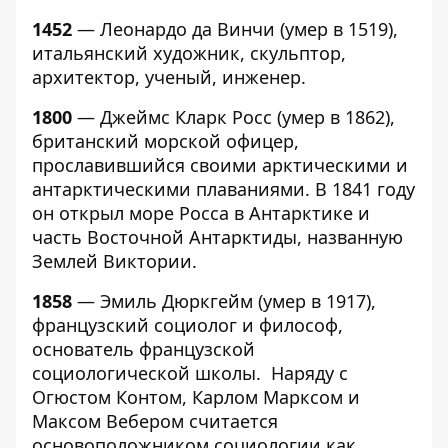
1452
— Леонардо да Винчи (умер в 1519),
итальянский художник, скульптор,
архитектор, ученый, инженер.
1800
— Джеймс Кларк Росс (умер в 1862),
британский морской офицер,
прославившийся своими арктическими и
антарктическими плаваниями. В 1841 году
он открыл море Росса в Антарктике и
часть Восточной Антарктиды, названную
Землей Виктории.
1858
— Эмиль Дюркгейм (умер в 1917),
французский социолог и философ,
основатель французской
социологической школы. Наряду с
Огюстом Контом, Карлом Марксом и
Максом Вебером считается
основоположником социологии как