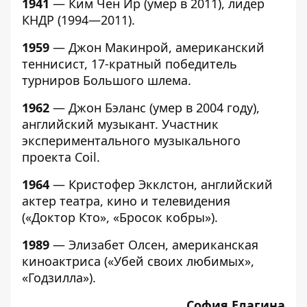
1941
— Ким Чен Ир (умер в 2011), лидер
КНДР (1994—2011).
1959
— Джон Макинрой, американский
теннисист, 17-кратный победитель
турниров Большого шлема.
1962
— Джон Бэланс (умер в 2004 году),
английский музыкант. Участник
экспериментального музыкального
проекта Coil.
1964
— Кристофер Экклстон, английский
актер театра, кино и телевидения
(«Доктор Кто», «Бросок кобры»).
1989
— Элизабет Олсен, американская
киноактриса («Убей своих любимых»,
«Годзилла»).
София Елагина