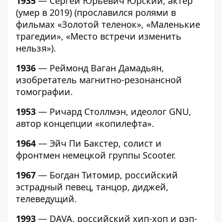
1935
— Сергей Юрьевич Юрский, актер
(умер в 2019) (прославился ролями в
фильмах «Золотой теленок», «Маленькие
трагедии», «Место встречи изменить
нельзя»).
1936
— Реймонд Ваган Дамадьян,
изобретатель магнитно-резонансной
томографии.
1953
— Ричард Столлмэн, идеолог GNU,
автор концепции «копилефта».
1964
— Эйч Пи Бакстер, солист и
фронтмен немецкой группы Scooter.
1967
— Богдан Титомир, российский
эстрадный певец, танцор, диджей,
телеведущий.
1993
— DAVA, российский хип-хоп и рэп-