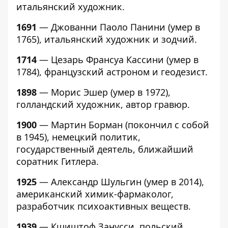
итальянский художник.
1691
— Джованни Паоло Панини (умер в
1765), итальянский художник и зодчий.
1714
— Цезарь Франсуа Кассини (умер в
1784), французский астроном и геодезист.
1898
— Морис Эшер (умер в 1972),
голландский художник, автор гравюр.
1900
— Мартин Борман (покончил с собой
в 1945), немецкий политик,
государственный деятель, ближайший
соратник Гитлера.
1925
— Александр Шульгин (умер в 2014),
американский химик-фармаколог,
разработчик психоактивных веществ.
1939
— Кшиштоф Занусси, польский