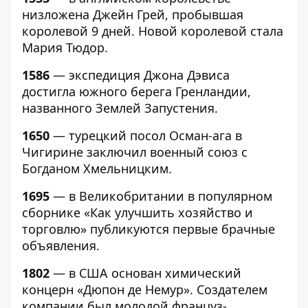
низложена Джейн Грей, пробывшая
королевой 9 дней. Новой королевой стала
Мария Тюдор.
1586
— экспедиция Джона Дэвиса
достигла южного берега Гренландии,
названного Землей Запустения.
1650
— турецкий посол Осман-ага в
Чигирине заключил военный союз с
Богданом Хмельницким.
1695
— в Великобритании в популярном
сборнике «Как улучшить хозяйство и
торговлю» публикуются первые брачные
объявления.
1802
— в США основан химический
концерн «Дюпон де Немур». Создателем
компании был молодой француз-