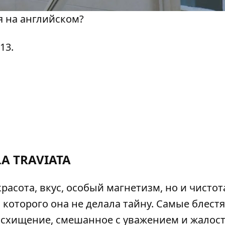
 на английском?
13.
LA TRAVIATA
расота, вкус, особый магнетизм, но и чистота
з которого она не делала тайну. Самые блест
схищение, смешанное с уважением и жалос