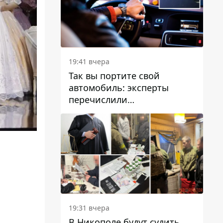
19:41 вчера
Так вы портите свой
автомобиль: эксперты
перечислили
распространенные
привычки водителей,
которые на самом деле
вредят машине
19:31 вчера
В Никополе будут судить