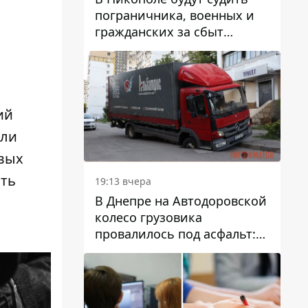
пограничника, военных и
гражданских за сбыт
психотропов
ий
или
овых
ать
19:13 вчера
В Днепре на Автодоровской
колесо грузовика
провалилось под асфальт:
движение заблокировано