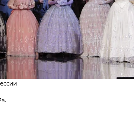
ессии
а.