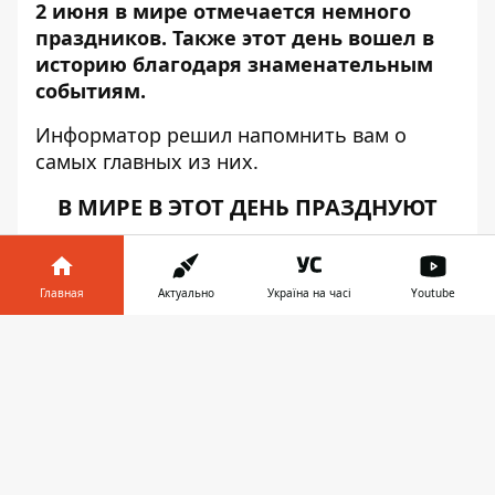
2 июня в мире отмечается немного
праздников. Также этот день вошел в
историю благодаря знаменательным
событиям.
Информатор
решил напомнить вам о
самых главных из них.
В МИРЕ В ЭТОТ ДЕНЬ ПРАЗДНУЮТ
Международный день секс-работников
.
Цель праздника - обратить внимание
Главная
Актуально
Україна на часі
Youtube
общественности на часто
эксплуатируемые условия труда для
Информатор в
Скачать
работников секс-индустрии. Праздник
телефоне
👉
служит напоминанием событий в Лионе,
когда в 1975 году церковь Сен-Низье
заняли сотни секс-работников, чтобы
обратить внимание на свои ужасные
условия труда. Тогда рабочие