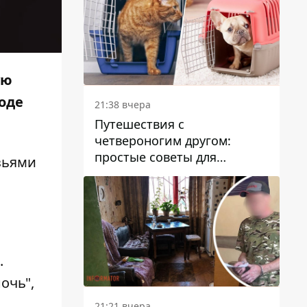
ую
оде
21:38 вчера
Путешествия с
четвероногим другом:
простые советы для
зьями
поездок с животными
.
очь",
21:21 вчера