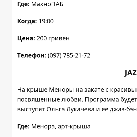
Где:
МахноПАБ
Когда:
19:00
Цена:
200 гривен
Телефон:
(097) 785-21-72
JA
На крыше Меноры на закате с красив
посвященные любви. Программа будет с
выступят Ольга Лукачева и ее джаз-бэн
Где:
Менора, арт-крыша