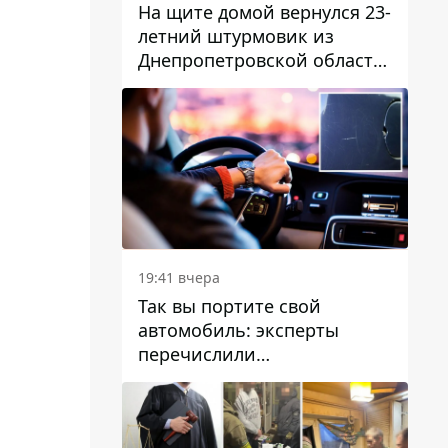
На щите домой вернулся 23-
летний штурмовик из
Днепропетровской области
Богдан Бескровный
19:41 вчера
Так вы портите свой
автомобиль: эксперты
перечислили
распространенные
привычки водителей,
которые на самом деле