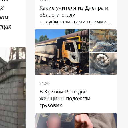
Какие учителя из Днепра и
 К
области стали
ром.
полуфиналистами премии
ация
Global Teacher Prize Ukraine
2026
21:20
В Кривом Роге две
женщины подожгли
грузовик