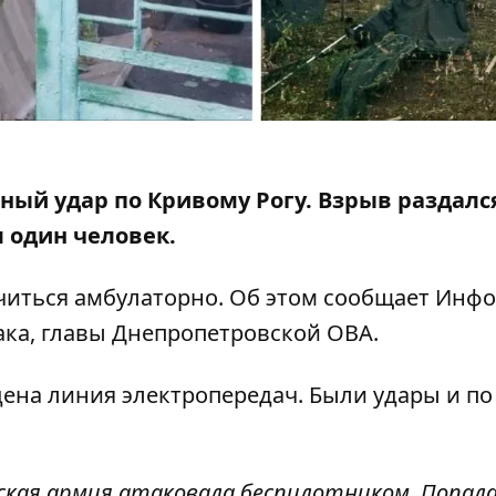
етный удар по Кривому Рогу. Взрыв раздалс
л один человек
.
читься амбулаторно. Об этом сообщает Инф
ака
, главы Днепропетровской ОВА.
ена линия электропередач. Были удары и по
ская армия атаковала беспилотником. Попала