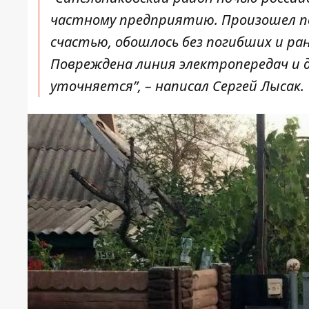
частному предприятию. Произошел по
счастью, обошлось без погибших и ра
Повреждена линия электропередач и 
уточняется”, – написал Сергей Лысак.