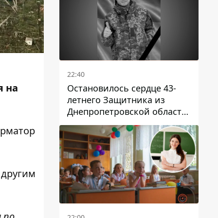
22:40
я на
Остановилось сердце 43-
летнего Защитника из
Днепропетровской области
Евгения Зинченко
орматор
 другим
 по
22:00