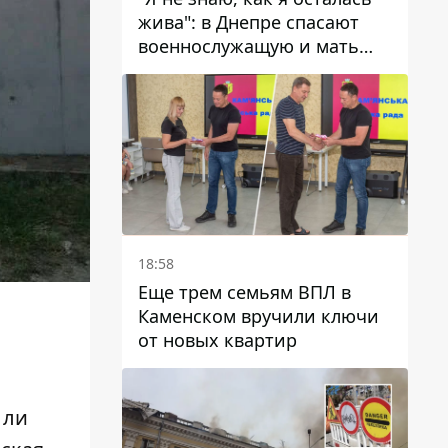
жива": в Днепре спасают
военнослужащую и мать
четверых детей, которую
ранил КАБ
18:58
Еще трем семьям ВПЛ в
Каменском вручили ключи
от новых квартир
 ли