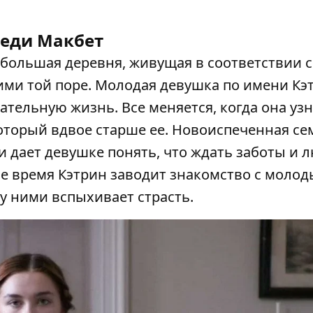
еди Макбет
ебольшая деревня, живущая в соответствии с
ми той поре. Молодая девушка по имени Кэ
тельную жизнь. Все меняется, когда она узн
оторый вдвое старше ее. Новоиспеченная се
и дает девушке понять, что ждать заботы и 
рое время Кэтрин заводит знакомство с моло
у ними вспыхивает страсть.