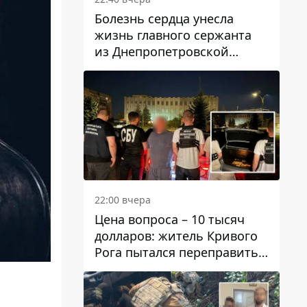
Болезнь сердца унесла
жизнь главного сержанта
из Днепропетровской
области Юрия Свистуна
22:00 вчера
Цена вопроса – 10 тысяч
долларов: житель Кривого
Рога пытался переправить
мужчину в Словакию