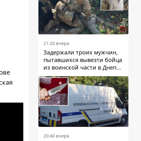
21:20 вчера
Задержали троих мужчин,
пытавшихся вывезти бойца
из воинской части в Днепр
ове
за 7 тысяч долларов: среди
ская
них был врач
20:40 вчера