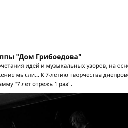
уппы "Дом Грибоедова"
очетания идей и музыкальных узоров, на осн
ние мысли... К 7-летию творчества днепров
му "7 лет отрежь 1 раз".