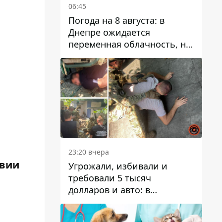
06:45
Погода на 8 августа: в
Днепре ожидается
переменная облачность, но
может пойти дождь
23:20 вчера
твии
Угрожали, избивали и
требовали 5 тысяч
долларов и авто: в
Павлограде задержали двух
мужчин