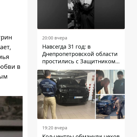
трин
20:00 вчера
Навсегда 31 год: в
ает,
Днепропетровской области
мья
простились с Защитником
любви в
Александром Репиным
дым
19:20 вчера
Кол-центры обманули чехов