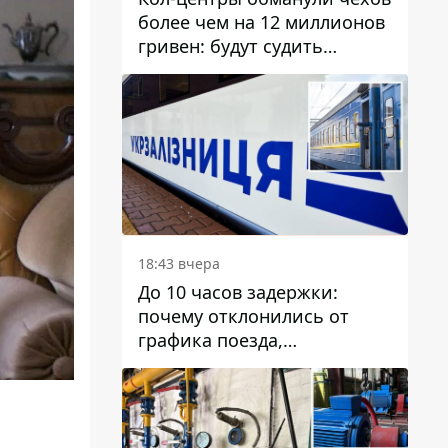
более чем на 12 миллионов
гривен: будут судить
днепрянина,
организовавшего
транснациональную
преступную организацию
18:43 вчера
До 10 часов задержки:
почему отклонились от
графика поезда,
курсирующие через Днепр
и область