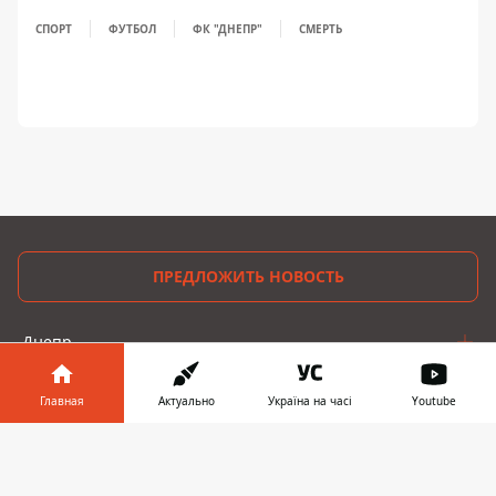
СПОРТ
ФУТБОЛ
ФК "ДНЕПР"
СМЕРТЬ
ПРЕДЛОЖИТЬ НОВОСТЬ
Днепр
Область
Главная
Актуально
Україна на часі
Youtube
Украина
Информатор в
Скачать
телефоне
👉
Реклама