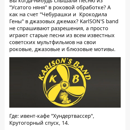
Вы когда-нибудь слышали песню из
"Усатого няня" в роковой обработке? А
как на счет "Чебурашки и Крокодила
Гены" в джазовых джемах? KarlSON'S band
не спрашивают разрешения, а просто
играют старые песни из всем известных
советских мультфильмов на свои
роковые, джазовые и блюзовые мотивы.
Где: ивент-кафе "Хундертвассер",
Крутогорный спуск, 14.