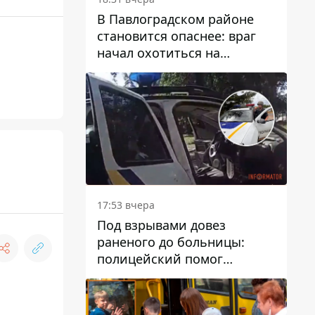
В Павлоградском районе
становится опаснее: враг
начал охотиться на
гражданский и военный
транспорт
17:53 вчера
Под взрывами довез
раненого до больницы:
полицейский помог
пострадавшему после атаки
на Каменский район