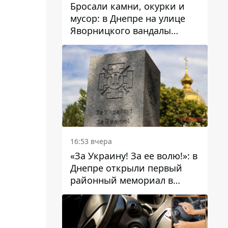
Бросали камни, окурки и
мусор: в Днепре на улице
Яворницкого вандалы
повредили питьевые
фонтаны
16:53 вчера
«За Украину! За ее волю!»: в
Днепре открыли первый
районный мемориал в
честь погибших
Защитников