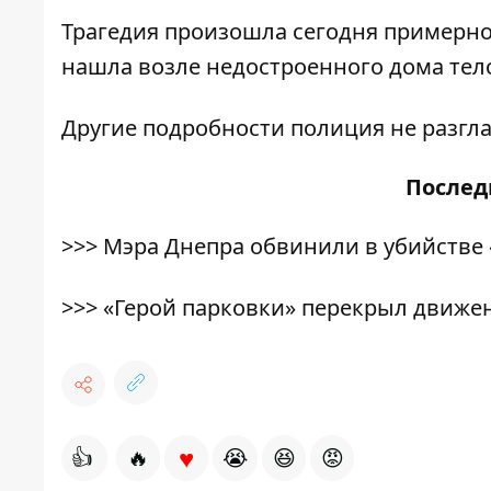
Трагедия произошла сегодня примерно 
нашла возле недостроенного дома тело
Другие подробности полиция не разгл
После
>>>
Мэра Днепра обвинили в убийстве 
>>>
«Герой парковки» перекрыл движе
♥
👍
🔥
😭
😆
😡