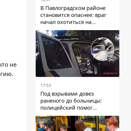
В Павлоградском районе
становится опаснее: враг
начал охотиться на
гражданский и военный
транспорт
что не
ргию.
17:53
Под взрывами довез
раненого до больницы:
полицейский помог
пострадавшему после атаки
на Каменский район