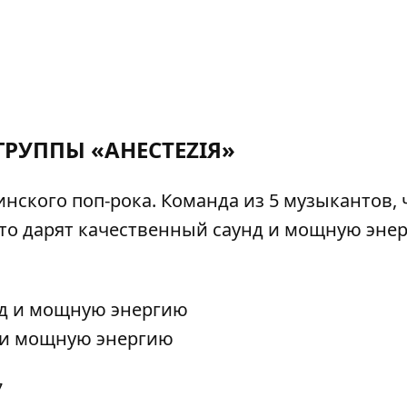
ГРУППЫ «АНЕСТЕZІЯ»
нского поп-рока. Команда из 5 музыкантов, 
то дарят качественный саунд и мощную эне
.
д и мощную энергию
7