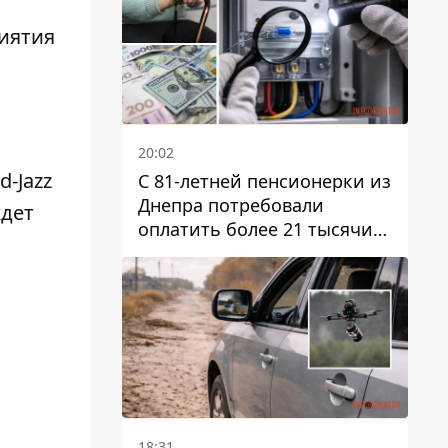
иятия
20:02
-Jazz
С 81-летней пенсионерки из
Днепра потребовали
ждет
оплатить более 21 тысячи
гривен за "вмешательство в
работу счетчика"
18:31