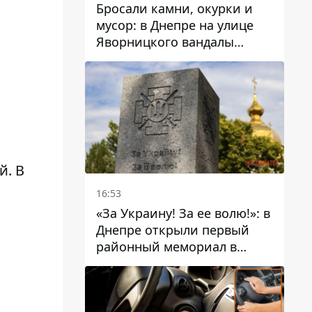
Бросали камни, окурки и
мусор: в Днепре на улице
Яворницкого вандалы
повредили питьевые
фонтаны
й. В
16:53
«За Украину! За ее волю!»: в
Днепре открыли первый
районный мемориал в
честь погибших
Защитников