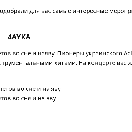
подобрали для вас самые интересные меропр
4AYKA
ов во сне и наяву. Пионеры украинского Acid
струментальными хитами. На концерте вас 
ов во сне и на яву