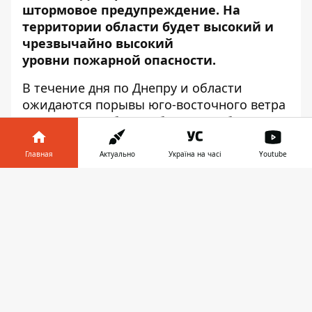
штормовое предупреждение. На
территории области будет высокий и
чрезвычайно высокий
уровни пожарной опасности.
В течение дня по Днепру и области
ожидаются порывы юго-восточного ветра
15 - 20 м/с. В области будет преобладать
высокий (4 класс), а местами и
чрезвычайно высокий (5 класс) уровни
Главная
Актуально
Україна на часі
Youtube
пожароопасности. Об
Информатор в
этом
Информатор
сообщает, ссылаясь на
Скачать
телефоне
👉
пресс-службу ГСЧС в Днепропетровской
области.
25 мая
, по прогнозам, будет переменная
облачность. Без существенных осадков.
Ветер северо-восточный 7 - 12 м/с, днем
по городу порывы 15 - 20 м/с. Температура