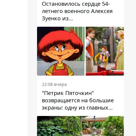
Остановилось сердце 54-
летнего военного Алексея
Зуенко из
Днепропетровской области
22:08 вчера
"Петрик Пяточкин"
возвращается на большие
экраны: одну из главных
ролей сыграет 9-летний
днепрянин Александр
Войтеховский