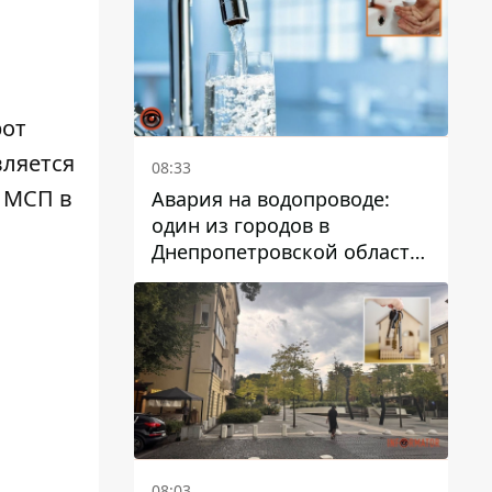
дальнейшем
рот
вляется
08:33
 МСП в
Авария на водопроводе:
один из городов в
Днепропетровской области
остался без воды
08:03