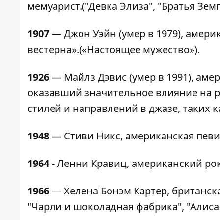
мемуарист.("Девка Элиза", "Братья Земг
1907
— Джон Уэйн (умер в 1979), амери
вестерна».(«Настоящее мужество»).
1926
— Майлз Дэвис (умер в 1991), аме
оказавший значительное влияние на ра
стилей и направлений в джазе, таких 
1948
— Стиви Никс, американская певиц
1964
- Ленни Кравиц, американский ро
1966
— Хелена Бонэм Картер, британска
"Чарли и шоколадная фабрика", "Алиса 