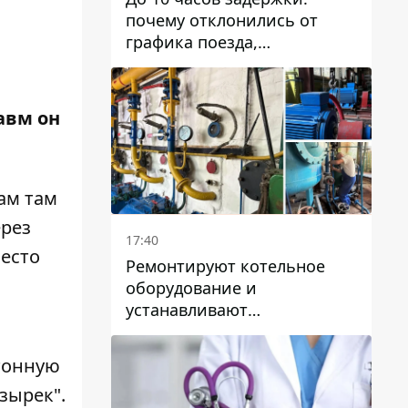
почему отклонились от
графика поезда,
курсирующие через Днепр
и область
авм он
ам там
ерез
17:40
место
Ремонтируют котельное
оборудование и
устанавливают
генераторные установки:
как в Днепре готовятся к
етонную
отопительному сезону
зырек".