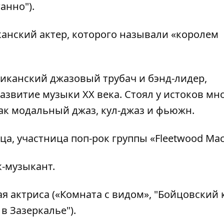
анно").
канский актер, которого называли «королем
риканский джазовый трубач и бэнд-лидер,
звитие музыки XX века. Стоял у истоков мн
как модальный джаз, кул-джаз и фьюжн.
а, участница поп-рок группы «Fleetwood Mac
к-музыкант.
я актриса («Комната с видом», "Бойцовский к
в Зазеркалье").