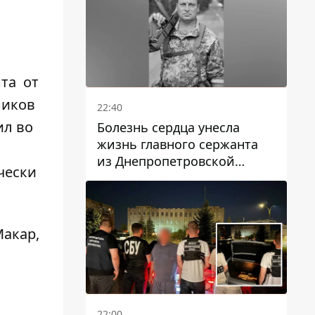
нта от
ников
22:40
ил во
Болезнь сердца унесла
жизнь главного сержанта
из Днепропетровской
чески
области Юрия Свистуна
Макар,
22:00