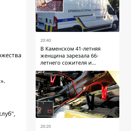
20:40
В Каменском 41-летняя
ожества
женщина зарезала 66-
летнего сожителя и
пыталась обмануть
полицейских
».
луб",
20:20