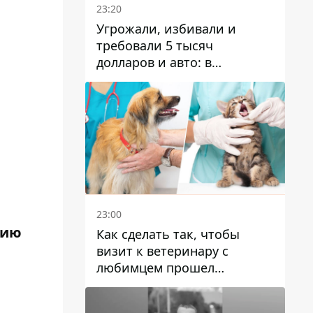
23:20
Угрожали, избивали и
требовали 5 тысяч
долларов и авто: в
Павлограде задержали двух
мужчин
23:00
рию
Как сделать так, чтобы
визит к ветеринару с
любимцем прошел
спокойно: простые советы