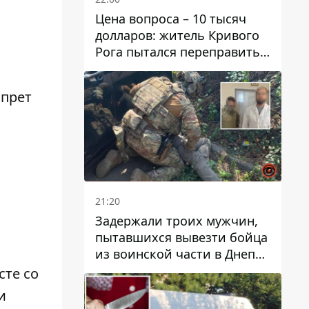
Цена вопроса – 10 тысяч
долларов: житель Кривого
Рога пытался переправить
мужчину в Словакию
апрет
21:20
Задержали троих мужчин,
пытавшихся вывезти бойца
из воинской части в Днепр
за 7 тысяч долларов: среди
сте со
них был врач
и