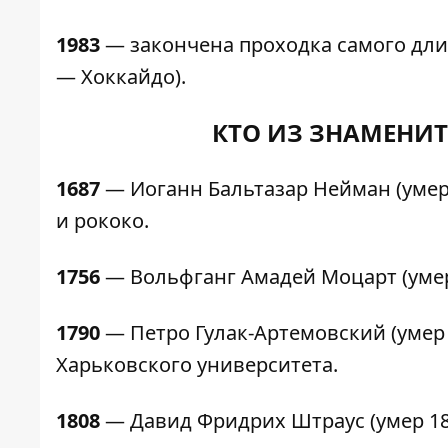
1983
— закончена проходка самого длин
— Хоккайдо).
КТО ИЗ ЗНАМЕНИТ
1687
— Иоганн Бальтазар Нейман (умер
и рококо.
1756
— Вольфганг Амадей Моцарт (умер 
1790
— Петро Гулак-Артемовский (умер в
Харьковского университета.
1808
— Давид Фридрих Штраус (умер 187