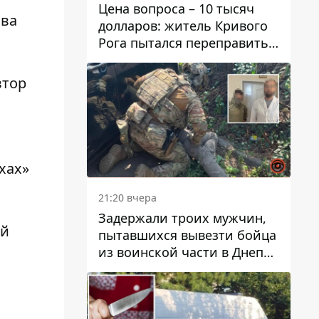
Цена вопроса – 10 тысяч
ава
долларов: житель Кривого
Рога пытался переправить
мужчину в Словакию
втор
хах»
21:20 вчера
Задержали троих мужчин,
ой
пытавшихся вывезти бойца
из воинской части в Днепр
за 7 тысяч долларов: среди
них был врач