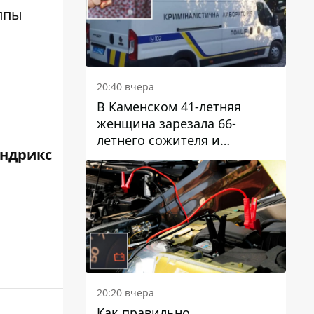
ппы
20:40 вчера
В Каменском 41-летняя
женщина зарезала 66-
летнего сожителя и
ендрикс
пыталась обмануть
полицейских
20:20 вчера
Как правильно