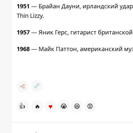
1951
— Брайан Дауни, ирландский ударн
Thin Lizzy.
1957
— Яник Герс, гитарист британской
1968
— Майк Паттон, американский музы
♥
👍
🔥
😭
😆
😡