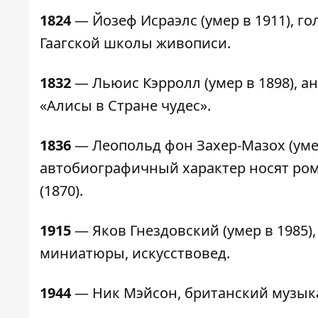
1824
— Йозеф Исраэлс (умер в 1911), г
Гаагской школы живописи.
1832
— Льюис Кэрролл (умер в 1898), а
«Алисы в Стране чудес».
1836
— Леопольд фон Захер-Мазох (умер
автобиографичный характер носят ром
(1870).
1915
— Яков Гнездовский (умер в 1985)
миниатюры, искусствовед.
1944
— Ник Мэйсон, британский музыкан