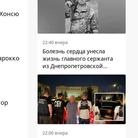
 Хонсю
22:40 вчера
Болезнь сердца унесла
арокко
жизнь главного сержанта
из Днепропетровской
области Юрия Свистуна
тор
22:00 вчера