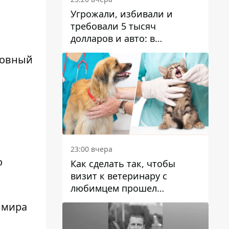
Угрожали, избивали и
требовали 5 тысяч
долларов и авто: в
Павлограде задержали двух
ховный
мужчин
23:00 вчера
о
Как сделать так, чтобы
визит к ветеринару с
любимцем прошел
спокойно: простые советы
 мира