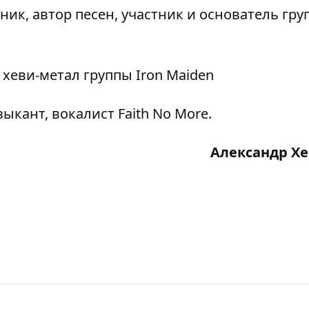
ик, автор песен, участник и основатель гру
 хеви-метал группы Iron Maiden
кант, вокалист Faith No More.
Александр Х