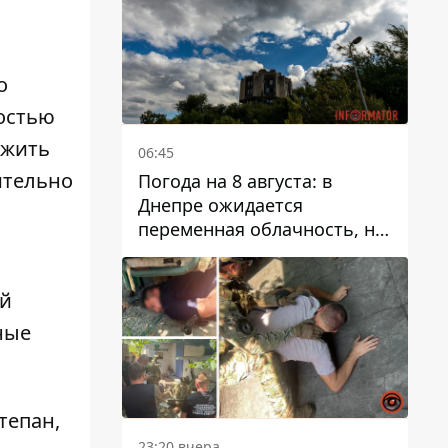
о
ностью
ожить
06:45
ительно
Погода на 8 августа: в
Днепре ожидается
переменная облачность, но
может пойти дождь
ой
ные
тепан,
23:20 вчера