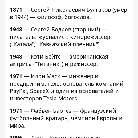
1871
— Сергей Николаевич Булгаков (умер
в 1944) — философ, богослов.
1948
— Сергей Бодров (старший) —
писатель, журналист, кинорежиссер
("Катала", "Кавказский пленник").
1948
— Кэти Бейтс — американская
актриса ("Титаник") и режиссер.
1971
— Илон Маск — инженер и
предприниматель, основатель компаний
PayPal, SpaceX и один из основателей и
инвесторов Tesla Motors.
1971
— Фабьен Бартез — французский
футбольный вратарь, чемпион Европы и
мира.
1996
— Донна Векич, хорватская