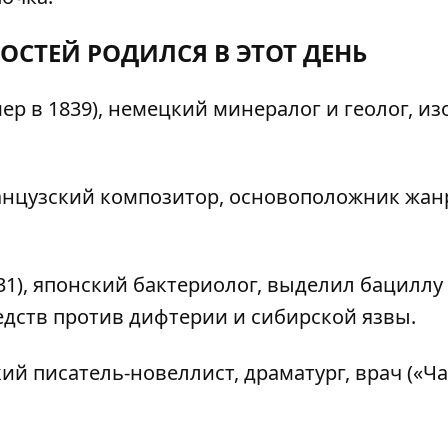
ОСТЕЙ РОДИЛСЯ В ЭТОТ ДЕНЬ
р в 1839), немецкий минералог и геолог, из
ранцузский композитор, основоположник жан
31), японский бактериолог, выделил бациллу
редств против дифтерии и сибирской язвы.
кий писатель-новеллист, драматург, врач («Ча