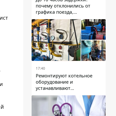
почему отклонились от
графика поезда,
ист
курсирующие через Днепр
и область
17:40
.
Ремонтируют котельное
оборудование и
и
устанавливают
генераторные установки:
как в Днепре готовятся к
ый
отопительному сезону