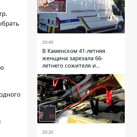
тр.
ыбрать
20:40
В Каменском 41-летняя
женщина зарезала 66-
летнего сожителя и
юю
пыталась обмануть
полицейских
 одного
л
20:20