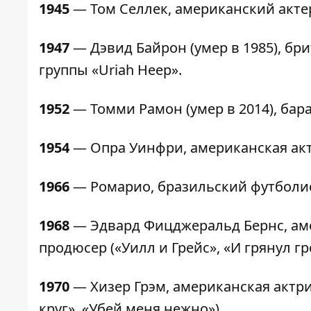
1945
— Том Селлек, американский актер
1947
— Дэвид Байрон (умер в 1985), бри
группы «Uriah Heep».
1952
— Томми Рамон (умер в 2014), ба
1954
— Опра Уинфри, американская акт
1966
— Ромарио, бразильский футболис
1968
— Эдвард Фицджеральд Бернс, аме
продюсер («Уилл и Грейс», «И грянул гр
1970
— Хизер Грэм, американская актри
круг», «Убей меня нежно»).