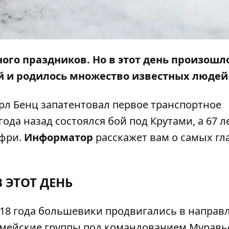
ного праздников. Но в этот день произошл
й и родилось множество известных людей
Карл Бенц запатентовал первое транспортное
ода назад состоялся бой под Крутами, а 67 л
нфри.
Информатор
расскажет вам о самых г
В ЭТОТ ДЕНЬ
918 года большевики продвигались в направ
рмейские группы под командованием Муравь