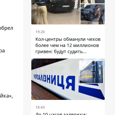
обрел
19:20
Кол-центры обманули чехов
более чем на 12 миллионов
ра
гривен: будут судить
днепрянина,
организовавшего
транснациональную
преступную организацию
йка»,
18:43
До 10 часов задержки: