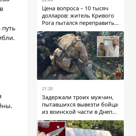
Цена вопроса – 10 тысяч
 в
долларов: житель Кривого
Рога пытался переправить
 путь
мужчину в Словакию
ибли.
й
21:20
я
Задержали троих мужчин,
пытавшихся вывезти бойца
йны.
из воинской части в Днепр
за 7 тысяч долларов: среди
них был врач