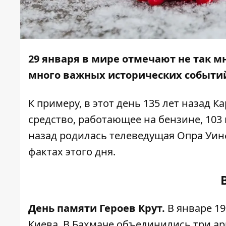
29 января в мире отмечают не так м
много важных исторических событи
К примеру, в этот день 135 лет назад 
средство, работающее на бензине, 103 г
назад родилась телеведущая Опра Уи
фактах этого дня.
День памяти Героев Крут.
В январе 1
Киева. В Бахмаче объединились три а