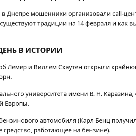
то в Днепре мошенники
организовали
call-цен
 существуют
традиции
на 14 февраля и как в
ДЕНЬ В ИСТОРИИ
об Лемер и Виллем Схаутен открыли крайн
орн.
льного университета имени В. Н. Каразина,
й Европы.
бензинового автомобиля (Карл Бенц получи
е средство, работающее на бензине).