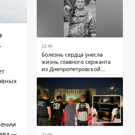
о
.
22:40
Болезнь сердца унесла
жизнь главного сержанта
из Днепропетровской
ет
области Юрия Свистуна
лавных
лении
ева —
22:00