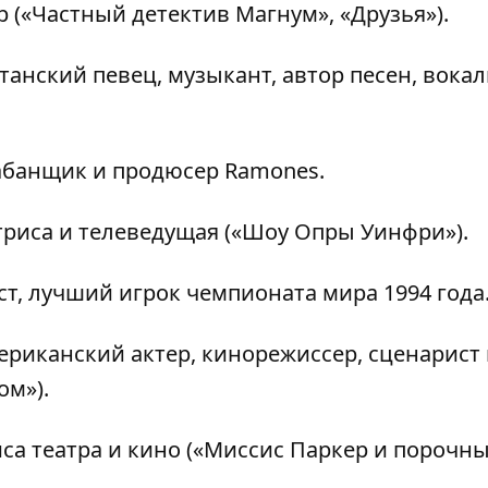
 («Частный детектив Магнум», «Друзья»).
танский певец, музыкант, автор песен, вокал
рабанщик и продюсер Ramones.
риса и телеведущая («Шоу Опры Уинфри»).
т, лучший игрок чемпионата мира 1994 года
риканский актер, кинорежиссер, сценарист 
ом»).
са театра и кино («Миссис Паркер и порочн