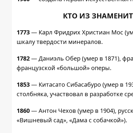
КТО ИЗ ЗНАМЕНИТ
1773
— Карл Фридрих Христиан Мос (уме
шкалу твердости минералов.
1782
— Даниэль Обер (умер в 1871), ф
французской «большой» оперы.
1853
— Китасато Сибасабуро (умер в 19
столбняка, участвовал в разработке с
1860
— Антон Чехов (умер в 1904), русс
«Вишневый сад», «Дама с собачкой»).