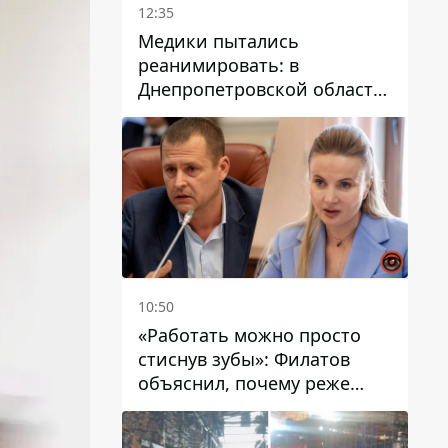
12:35
Медики пытались
реанимировать: в
Днепропетровской области
двухлетний мальчик утонул
в бассейне
10:50
«Работать можно просто
стиснув зубы»: Филатов
объяснил, почему реже
пишет в соцсетях и
раскритиковал медийность