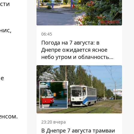
ости
нис,
06:45
Погода на 7 августа: в
Днепре ожидается ясное
небо утром и облачность
после обеда
не
енсом.
23:20 вчера
В Днепре 7 августа трамваи