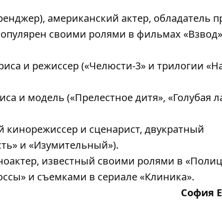
ренджер), американский актер, обладатель 
популярен своими ролями в фильмах «Взвод»
иса и режиссер («Челюсти-3» и трилогии «Н
са и модель («Прелестное дитя», «Голубая л
 кинорежиссер и сценарист, двукратный
ть» и «Изумительный»).
ноактер, известный своими ролями в «Поли
ссы» и съемками в сериале «Клиника».
София 