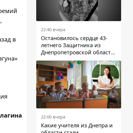
премий
,
22:40 вчера
Остановилось сердце 43-
азад в
летнего Защитника из
Днепропетровской области
агуна»
Евгения Зинченко
ция
Елагина
22:00 вчера
Какие учителя из Днепра и
области стали