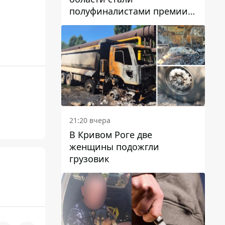
полуфиналистами премии
Global Teacher Prize Ukraine
2026
21:20 вчера
В Кривом Роге две
женщины подожгли
грузовик