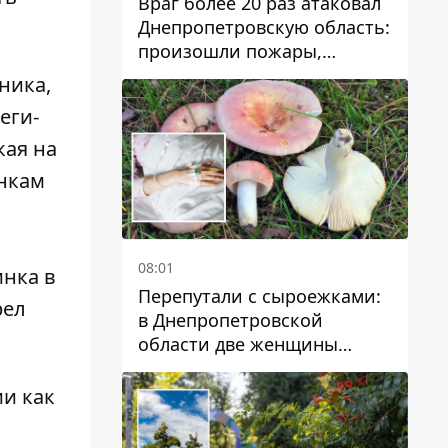
Враг более 20 раз атаковал
Днепропетровскую область:
произошли пожары,
повреждены дома,
ника,
инфраструктура и авто
еги-
кая на
инкам
,
08:01
инка в
Перепутали с сыроежками:
рел
в Днепропетровской
области две женщины
отравились грибами
ии как