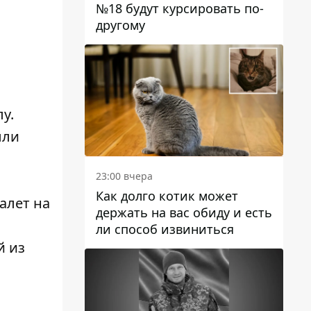
№18 будут курсировать по-
другому
у.
ыли
23:00 вчера
Как долго котик может
алет на
держать на вас обиду и есть
ли способ извиниться
й из