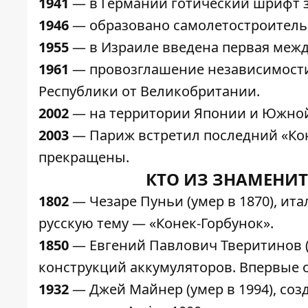
1941
— в Германии готический шрифт з
1946
— образовано самолетостроитель
1955
— в Израиле введена первая межд
1961
— провозглашение независимос
Республики от Великобритании.
2002
— на территории Японии и Южной 
2003
— Париж встретил последний «Кон
прекращены.
КТО ИЗ ЗНАМЕНИТ
1802
— Чезаре Пуньи (умер в 1870), и
русскую тему — «Конек-Горбунок».
1850
— Евгений Павлович Тверитинов (у
конструкций аккумуляторов. Впервые 
1932
— Джей Майнер (умер в 1994), со