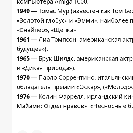
компьютера Amiga 1000.
1949
— Томас Мур (известен как Том Бе
«Золотой глобус» и «Эмми», наиболее 
«Снайпер», «Щепка».
1961
— Лиа Томпсон, американская актр
будущее»).
1965
— Брук Шилдс, американская актри
и «Дикая природа»).
1970
— Паоло Соррентино, итальянский
обладатель премии «Оскар», («Молодос
1976
— Колин Фаррелл, ирландский ки
Майами: Отдел нравов», «Несносные бо