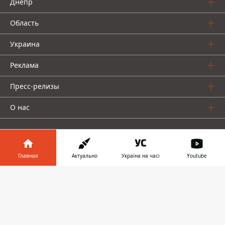
Днепр
Область
Украина
Реклама
Пресс-релизы
О нас
Главная
Актуально
Україна на часі
Youtube
Информатор в
Информатор проекты
Скачать
телефоне
👉
Информатор
Информатор
Информатор
Украина
Киев
Авто