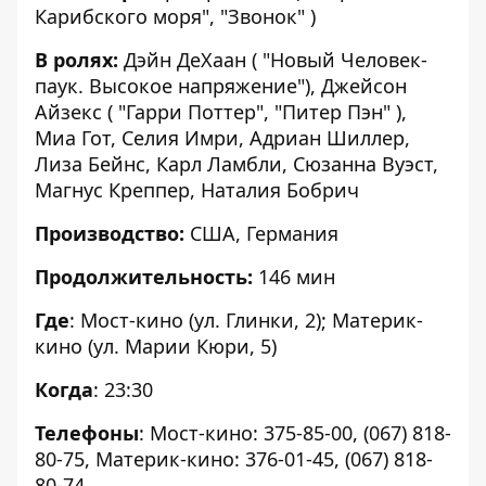
Карибского моря", "Звонок" )
В ролях:
Дэйн ДеХаан ( "Новый Человек-
паук. Высокое напряжение"), Джейсон
Айзекс ( "Гарри Поттер", "Питер Пэн" ),
Миа Гот, Селия Имри, Адриан Шиллер,
Лиза Бейнс, Карл Ламбли, Сюзанна Вуэст,
Магнус Креппер, Наталия Бобрич
Производство:
США, Германия
Продолжительность:
146 мин
Где
: Мост-кино (ул. Глинки, 2); Материк-
кино
(ул. Марии Кюри, 5
)
Когда
: 23:30
Телефоны
: Мост-кино: 375-85-00, (067) 818-
80-75, Материк-кино: 376-01-45, (067) 818-
80-74