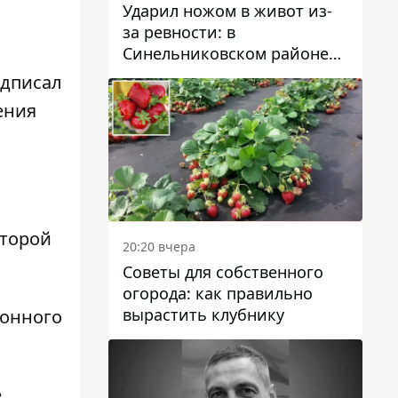
Ударил ножом в живот из-
за ревности: в
Синельниковском районе
задержали 49-летнего
одписал
мужчину за убийство
ения
оторой
20:20 вчера
Советы для собственного
огорода: как правильно
вырастить клубнику
ионного
е