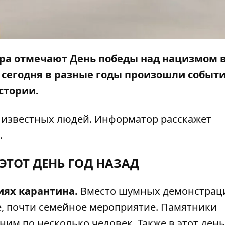
мира отмечают День победы над нацизмом 
 сегодня в разные годы произошли событи
стории.
о известных людей.
Информатор
расскажет
.
 ЭТОТ ДЕНЬ ГОД НАЗАД
иях карантина.
Вместо шумных демонстрац
е, почти семейное мероприятие. Памятники
ним по несколько человек. Также в этот день