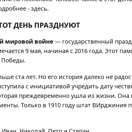
одробнее -
здесь
.
ЭТОТ ДЕНЬ ПРАЗДНУЮТ
ой мировой войне
— государственный празд
чается 9 мая, начиная с 2016 года. Этот па
 Победы.
ьше ста лет. Но его история далеко не радос
ыступила с инициативой учредить дату чест
которая преждевременно ушла из жизни. Она
менты. Только в 1910 году штат ВИрджиния 
Иван, Николай, Петр и Степан.