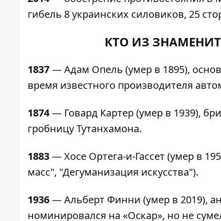
гибель 8 украинских силовиков, 25 ст
КТО ИЗ ЗНАМЕНИТ
1837
— Адам Опель (умер в 1895), осн
время известного производителя авто
1874
— Говард Картер (умер в 1939), бр
гробницу Тутанхамона.
1883
— Хосе Ортега-и-Гассет (умер в 19
масс", "Дегуманизация искусства").
1936
— Альберт Финни (умер в 2019), а
номинировался на «Оскар», но не сумел