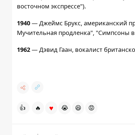
восточном экспрессе").
1940
— Джеймс Брукс, американский пр
Мучительная продленка", "Симпсоны в 
1962
— Дэвид Гаан, вокалист британск
♥
👍
🔥
😭
😆
😡