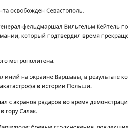
нта освобожден Севастополь.
 генерал-фельдмаршал Вильгельм Кейтель п
рмании, который подтвердил время прекращ
ого метрополитена.
алиний на окраине Варшавы, в результате к
иакатастрофа в истории Польши.
опал с экранов радаров во время демонстрац
в гору Салак.
Мариуполе: боевые столкновения, повлекши