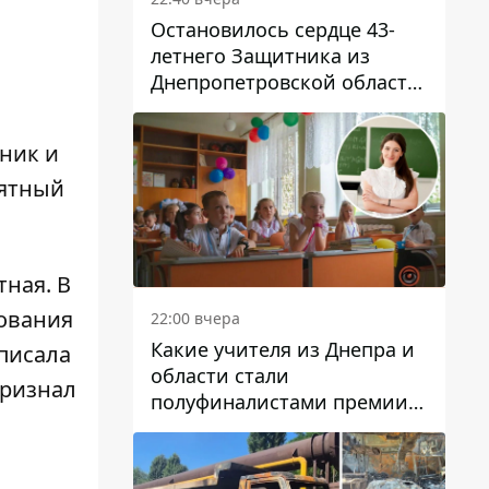
Остановилось сердце 43-
летнего Защитника из
Днепропетровской области
Евгения Зинченко
ник и
мятный
тная. В
вования
22:00 вчера
Какие учителя из Днепра и
 писала
области стали
признал
полуфиналистами премии
Global Teacher Prize Ukraine
2026