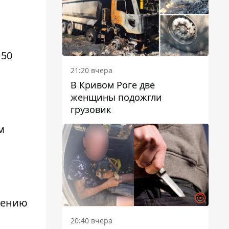
150
21:20 вчера
В Кривом Роге две
женщины подожгли
грузовик
м
дению
20:40 вчера