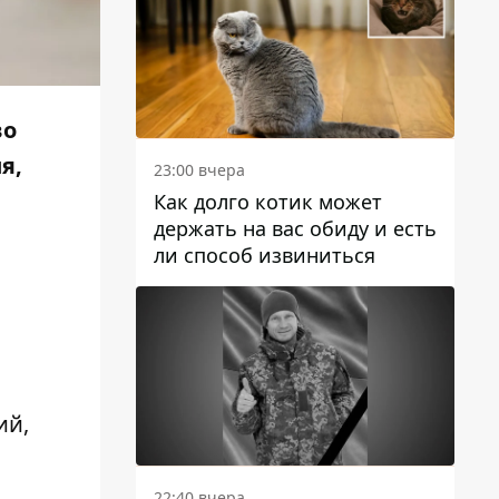
во
я,
23:00 вчера
Как долго котик может
держать на вас обиду и есть
ли способ извиниться
ий,
22:40 вчера