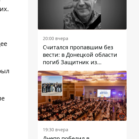
их.
20:00 вчера
щее
Считался пропавшим без
вести: в Донецкой области
погиб Защитник из
Каменского Антон
рыл
Красовский
ие
19:30 вчера
Днепр победил в