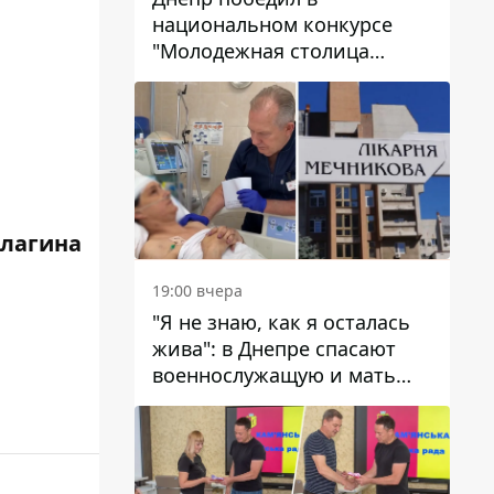
национальном конкурсе
"Молодежная столица
Украины – 2026"
Елагина
19:00 вчера
"Я не знаю, как я осталась
жива": в Днепре спасают
военнослужащую и мать
четверых детей, которую
ранил КАБ