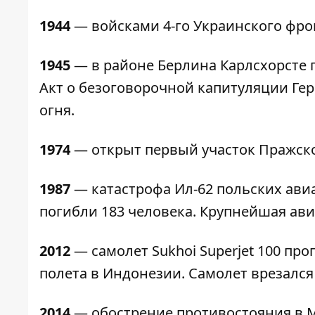
1944
— войсками 4-го Украинского фро
1945
— в районе Берлина Карлсхорсте
Акт о безоговорочной капитуляции Ге
огня.
1974
— открыт первый участок Пражск
1987
— катастрофа Ил-62 польских ави
погибли 183 человека. Крупнейшая ав
2012
— самолет Sukhoi Superjet 100 пр
полета в Индонезии. Самолет врезался 
2014
— обострение противостояния в 