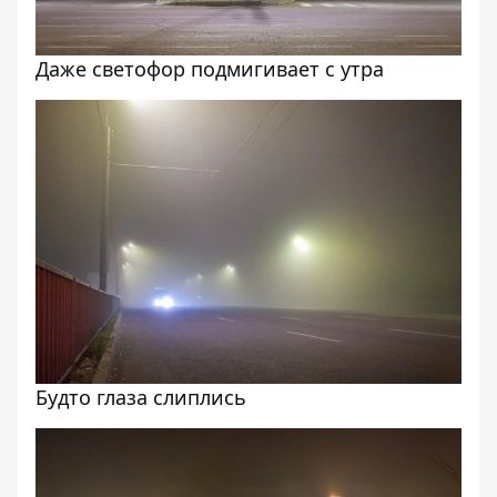
Даже светофор подмигивает с утра
Будто глаза слиплись