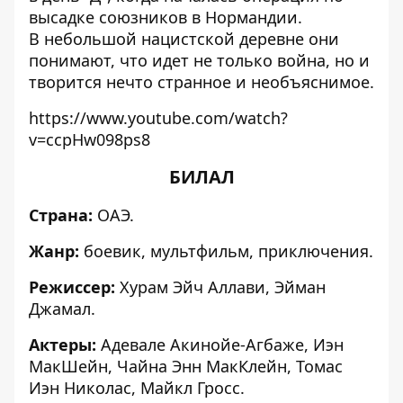
высадке союзников в Нормандии.
В небольшой нацистской деревне они
понимают, что идет не только война, но и
творится нечто странное и необъяснимое.
https://www.youtube.com/watch?
v=ccpHw098ps8
БИЛАЛ
Страна:
ОАЭ.
Жанр:
боевик, мультфильм, приключения.
Режиссер:
Хурам Эйч Аллави, Эйман
Джамал.
Актеры:
Адевале Акинойе-Агбаже, Иэн
МакШейн, Чайна Энн МакКлейн, Томас
Иэн Николас, Майкл Гросс.