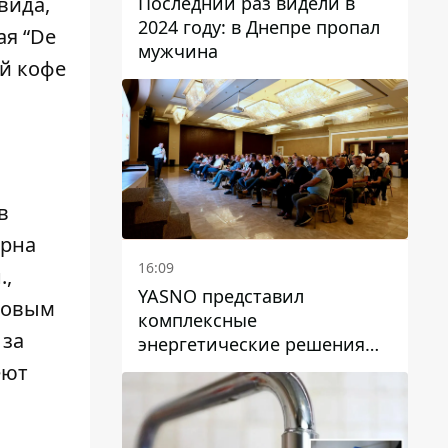
Последний раз видели в
вида,
2024 году: в Днепре пропал
ая “De
мужчина
ый кофе
в
орна
16:09
.,
YASNO представил
абовым
комплексные
 за
энергетические решения
для бизнеса в Днепре
еют