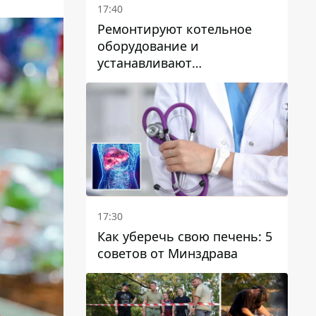
17:40
Ремонтируют котельное
оборудование и
устанавливают
генераторные установки:
как в Днепре готовятся к
отопительному сезону
17:30
Как уберечь свою печень: 5
советов от Минздрава