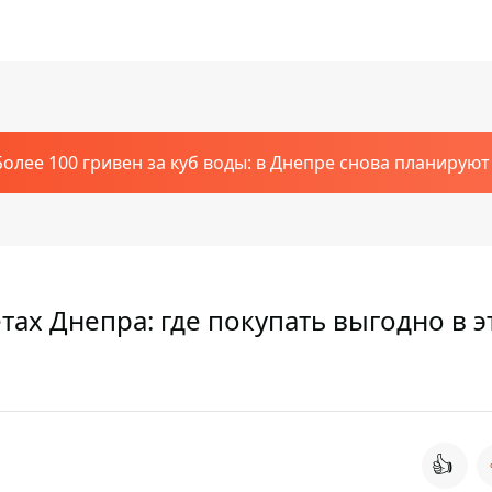
Более 100 гривен за куб воды: в Днепре снова планирую
тах Днепра: где покупать выгодно в э
👍