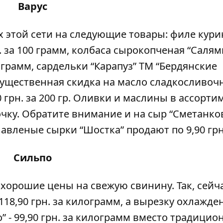
Варус
 этой сети на следующие товары: филе кури
. за 100 грамм, колбаса сырокопченая “Салям
0 грамм, сардельки “Карапуз” ТМ “Бердянские
е существенная скидка на масло сладкосливоч
0 грн. за 200 гр. Оливки и маслины в ассорти
ночку. Обратите внимание и на сыр “Сметанк
плавленые сырки “Шостка” продают по 9,90 грн
Сильпо
хорошие цены на свежую свинину. Так, сейч
118,90 грн. за килограмм, а вырезку охлажде
о” - 99,90 грн. за килограмм вместо традицио