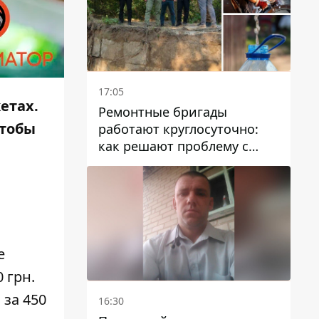
17:05
етах.
Ремонтные бригады
чтобы
работают круглосуточно:
как решают проблему с
водой в Марганецкой
громаде
е
0 грн.
 за 450
16:30