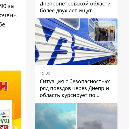
Днепропетровской области
90 за
более двух лет ищут
 очень
пропавшую женщину
бе
15:06
Ситуация с безопасностью:
ряд поездов через Днепр и
область курсирует по
измененному маршруту, а
часть пути заменили
автобусами и электричками