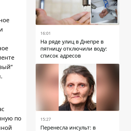
ное
и
16:01
На ряде улиц в Днепре в
ное
пятницу отключили воду:
список адресов
менте
овый”
.
ас
нную по
15:27
нной
Перенесла инсульт: в