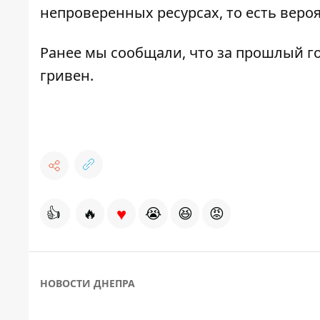
непроверенных ресурсах, то есть веро
Ранее мы сообщали, что за прошлый г
гривен
.
♥
👍
🔥
😭
😆
😡
НОВОСТИ ДНЕПРА