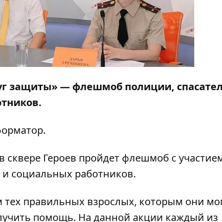
руг защиты» — флешмоб полиции, спасател
отников.
орматор
.
 сквере Героев пройдет флешмоб с участие
й и социальных работников.
м тех правильных взрослых, которым они мо
олучить помощь. На данной акции каждый из