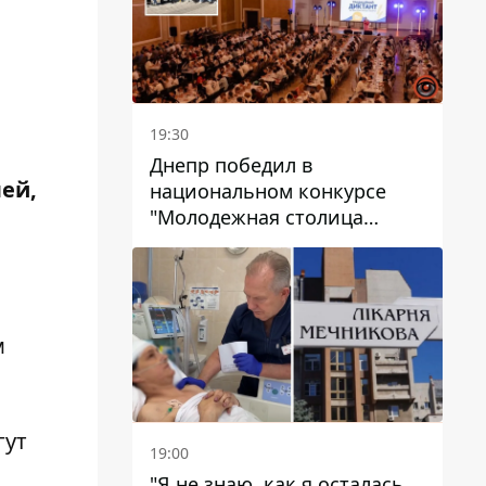
19:30
Днепр победил в
ей,
национальном конкурсе
"Молодежная столица
Украины – 2026"
м
гут
19:00
"Я не знаю, как я осталась