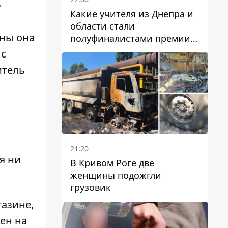
ю
Какие учителя из Днепра и
области стали
оны она
полуфиналистами премии
Global Teacher Prize Ukraine
 с
2026
итель
21:20
я ни
В Кривом Роге две
женщины подожгли
грузовик
азине,
ен на