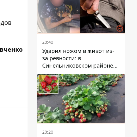
рдов
20:40
авченко
Ударил ножом в живот из-
за ревности: в
Синельниковском районе
задержали 49-летнего
мужчину за убийство
20:20