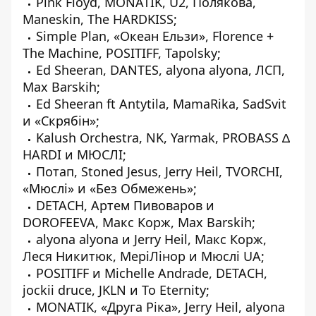
Pink Floyd, MONATIK, U2, Полякова,
Maneskin, The HARDKISS
;
Simple Plan, «Океан Ельзи», Florence +
The Machine, POSITIFF, Tapolsky
;
Ed Sheeran, DANTES, alyona alyona, ЛСП,
Max Barskih
;
Ed Sheeran ft Antytila, MamaRika, SadSvit
и «Скрябін»
;
Kalush Orchestra, NK, Yarmak, PROBASS ∆
HARDI и МЮСЛІ
;
Потап, Stoned Jesus, Jerry Heil, TVORCHI,
«Мюслі» и «Без Обмежень»
;
DETACH, Артем Пивоваров и
DOROFEEVA, Макс Корж, Max Barskih
;
alyona alyona и Jerry Heil, Макс Корж,
Леся Никитюк, МеріЛінор и Mюслі UA
;
POSITIFF и Michelle Andrade, DETACH,
jockii druce, JKLN и To Eternity
;
MONATIK, «Друга Ріка», Jerry Heil, alyona