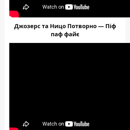
Джозерс та Ницо Потворно — Піф
паф файє