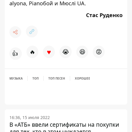
alyona, Pianoбой и Мюслі UA
.
Стас Руденко
♥
🔥
😭
😆
😡
👍
МУЗЫКА
ТОП
ТОП ПЕСЕН
ХОРОШЕЕ
16:36, 15 июля 2022
В «АТБ» ввели сертификаты на покупки
для тех, кто в этом нуждается