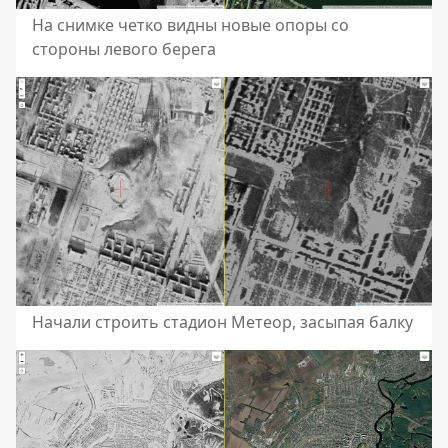
На снимке четко видны новые опоры со
стороны левого берега
Начали строить стадион Метеор, засыпая балку