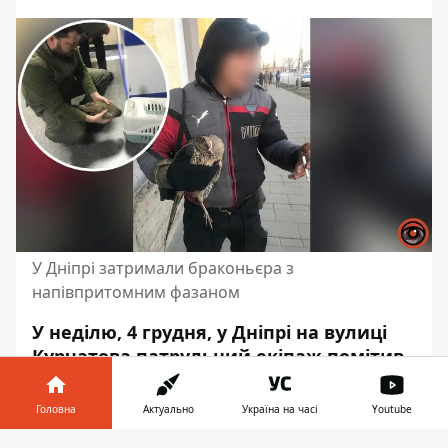
У Дніпрі затримали браконьєра з
напівпритомним фазаном
У неділю, 4 грудня, у Дніпрі на вулиці
Курчатова патрульний екіпаж помітив
підозрілого чоловіка. Він
тримав у
руках
самку фазана. Пташка була
Головна
Актуально
Україна на часі
Youtube
напівпритомною.