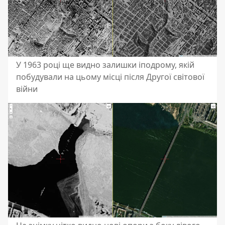
У 1963 році ще видно залишки іподрому, якій
побудували на цьому місці після Другої світової
війни