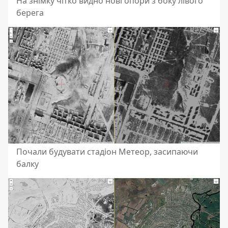
На знімку чітко видно нові опори з боку лівого
берега
Почали будувати стадіон Метеор, засипаючи
балку