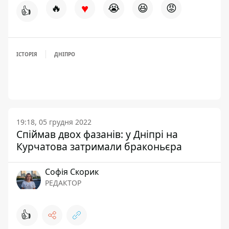
♥
🔥
😭
😆
😡
👍
ІСТОРІЯ
ДНІПРО
19:18, 05 грудня 2022
Спіймав двох фазанів: у Дніпрі на
Курчатова затримали браконьєра
Софія Скорик
РЕДАКТОР
👍