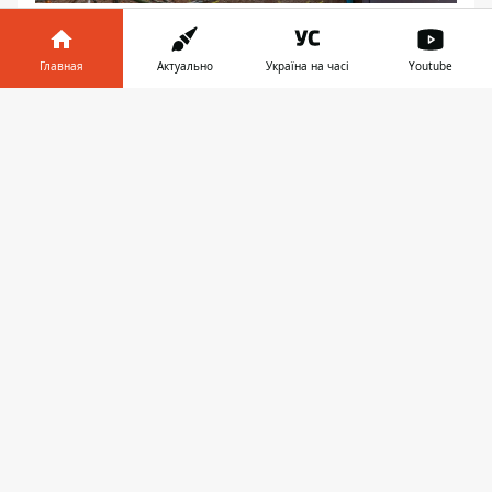
Остатки фасада теперь — пристанище для
птиц
Главная
Актуально
Україна на часі
Youtube
Информатор в
Скачать
телефоне
👉
Под осенним небом
Михаил Информаторов
По материалам Валентина Старостина