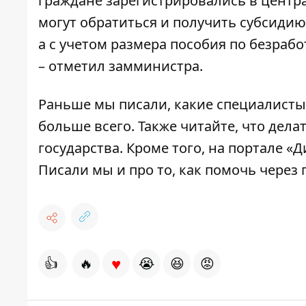
граждане зарегистрировались в центра
могут обратиться и получить субсидию
а с учетом размера пособия по безраб
– отметил замминистра.
Раньше мы писали
,
какие специалисты
больше всего
. Также читайте,
что дела
государства
. Кроме того,
на портале «Д
Писали мы и про то,
как помочь через 
♥
👍
🔥
😭
😆
😡