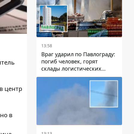
13:58
Враг ударил по Павлограду:
погиб человек, горят
итель
склады логистических
.
компаний и магазина
 в центр
но в
13:13