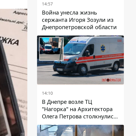
14:57
Война унесла жизнь
сержанта Игоря Зозули из
Днепропетровской области
14:10
В Днепре возле ТЦ
"Нагорка" на Архитектора
Олега Петрова столкнулись
"скорая" и Toyota: трамваи
№5 задерживаются