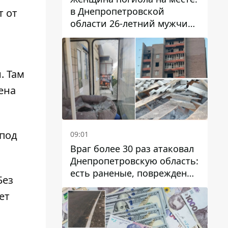
в Днепропетровской
т от
области 26-летний мужчина
избил трех человек
металлическим предметом
. Там
ена
 под
09:01
Враг более 30 раз атаковал
Днепропетровскую область:
есть раненые, повреждены
 Без
лицей, дома и предприятия
ет