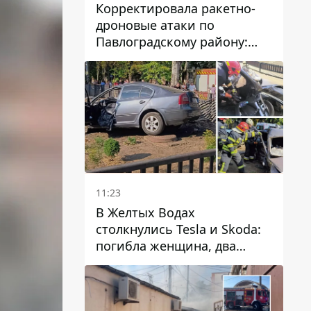
Корректировала ракетно-
дроновые атаки по
Павлоградскому району:
задержали вражескую
агентку
11:23
В Желтых Водах
столкнулись Tesla и Skoda:
погибла женщина, два
человека пострадали