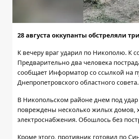
28 августа оккупанты обстреляли тр
К вечеру враг ударил по Никополю. К 
Предварительно два человека пострад
сообщает
Информатор
со ссылкой на
п
Днепропетровского областного совета.
В Никопольском районе днем ​​под уда
повреждены несколько жилых домов, х
электроснабжения. Обошлось без пос
Кроме этого, противник готовил по Си