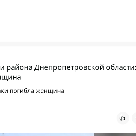
ри района Днепропетровской области:
енщина
таки погибла женщина
👍