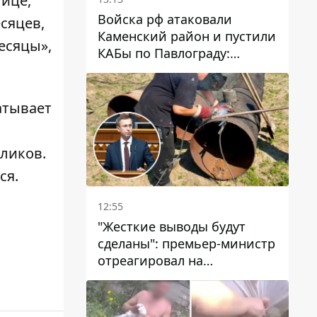
тице,
Войска рф атаковали
сяцев,
Каменский район и пустили
есяцы»,
КАБы по Павлограду:
пострадал мужчина, в небо
поднимается столб дыма
атывает
кликов
.
ся
.
12:55
"Жесткие выводы будут
сделаны": премьер-министр
отреагировал на
несколькодневное
отсутствие воды в Марганце