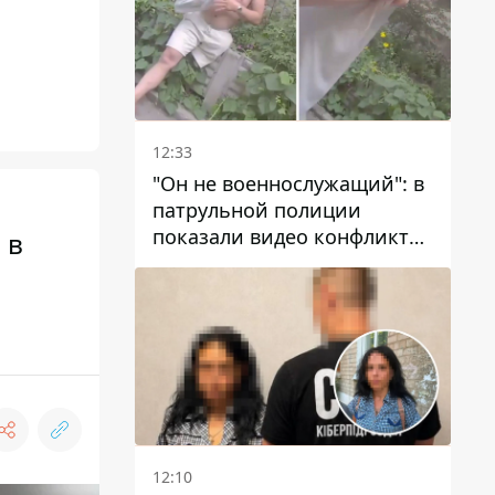
12:33
"Он не военнослужащий": в
патрульной полиции
показали видео конфликта
 в
с мужчиной без ноги на
проспекте Поля в Днепре
12:10