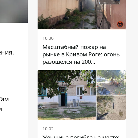
10:30
Масштабный пожар на
ения.
рынке в Кривом Роге: огонь
разошёлся на 200
квадратных метров
Там
и
10:02
Женщина погибла на месте: