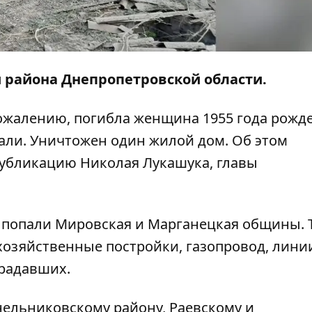
и района Днепропетровской области.
сожалению, погибла женщина 1955 года рожд
али. Уничтожен один жилой дом. Об этом
убликацию
Николая Лукашука, главы
р попали Мировская и Марганецкая общины. 
озяйственные постройки, газопровод, лини
традавших.
нельниковскому району, Раевскому и