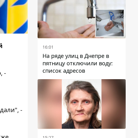
й
16:01
На ряде улиц в Днепре в
пятницу отключили воду:
список адресов
 -
али", -
кже
15:27