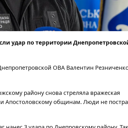
несли удар по территории Днепропетровско
 Днепропетровской ОВА Валентин Резниченко,
ожскому району снова стреляла вражеская
и Апостоловскому общинам. Люди не пострад
г нанес 3 удара
по Днепровскому району. Та