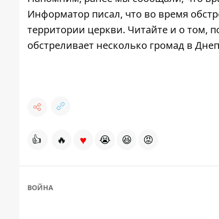
Информатор писал, что во время обст
территории церкви
. Читайте и о том,
п
обстреливает
несколько громад в Днеп
♥
👍
🔥
😭
😆
😡
ВОЙНА