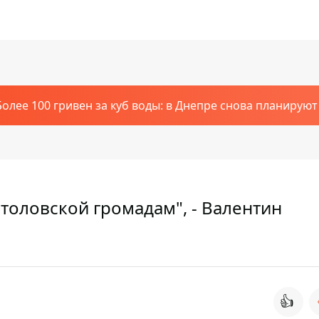
Более 100 гривен за куб воды: в Днепре снова планирую
толовской громадам", - Валентин
👍