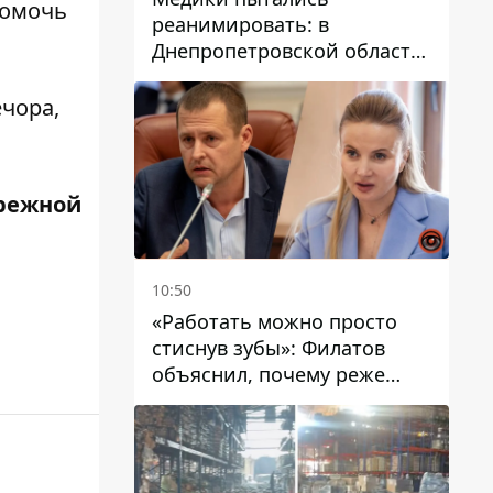
помочь
реанимировать: в
Днепропетровской области
двухлетний мальчик утонул
в бассейне
чора,
режной
10:50
«Работать можно просто
стиснув зубы»: Филатов
объяснил, почему реже
пишет в соцсетях и
раскритиковал медийность
чиновников