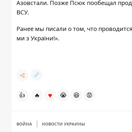
Азовстали. Позже Псюк пообещал прод
ВСУ.
Ранее мы писали о том, что
проводится
ми з України!».
♥
👍
🔥
😭
😆
😡
ВОЙНА
НОВОСТИ УКРАИНЫ