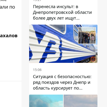
Перенесла инсульт: в
али по
Днепропетровской области
более двух лет ищут
пропавшую женщину
Жахалов
15:06
Ситуация с безопасностью:
ряд поездов через Днепр и
область курсирует по
измененному маршруту, а
часть пути заменили
автобусами и электричками