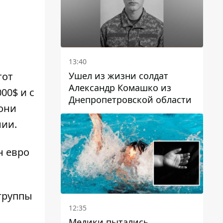
13:40
Ушел из жизни солдат
тот
Александр Комашко из
00$ и с
Днепропетровской области
 они
нии.
н евро
 группы
12:35
Медики пытались