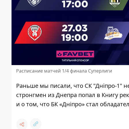
Расписание матчей 1/4 финала Суперлиги
Раньше мы писали, что
СК "Дніпро-1" 
стронгмен из Днепра
попал в Книгу ре
и о том, что
БК «Дніпро» стал обладате