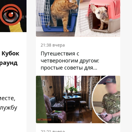
21:38 вчера
 Кубок
Путешествия с
четвероногим другом:
 раунд
простые советы для
поездок с животными
есте,
службу
21:21 вчера