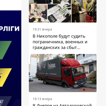
вредят машине
19:31 вчера
В Никополе будут судить
пограничника, военных и
гражданских за сбыт
психотропов
19:13 вчера
В Днепре на Автодоровской