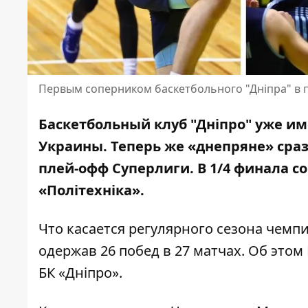
Первым соперником баскетбольного "Дніпра" в п
Баскетбольный клуб "Дніпро"
уже им
Украины. Теперь же «днепряне» сраз
плей-офф Суперлиги.
В 1/4 ф
инала с
«Політехніка».
Что касается регулярного сезона чемпи
одержав 26 побед в 27 матчах. Об это
БК «Дніпро»
.