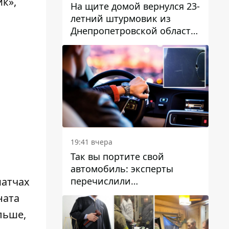
ик»,
На щите домой вернулся 23-
летний штурмовик из
Днепропетровской области
Богдан Бескровный
19:41 вчера
Так вы портите свой
автомобиль: эксперты
матчах
перечислили
распространенные
ната
привычки водителей,
льше,
которые на самом деле