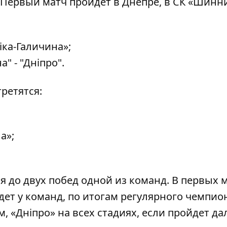
. Первый матч пройдет в Днепре, в СК «Шинн
ніка-Галичина»;
а" - "Дніпро".
ретятся:
а»;
я до двух побед одной из команд. В первых 
т у команд, по итогам регулярного чемпио
, «Дніпро» на всех стадиях, если пройдет да