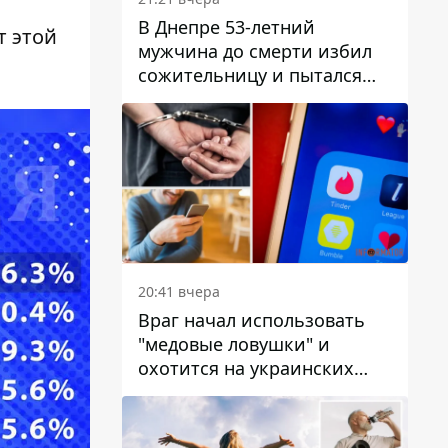
н
В Днепре 53-летний
т этой
мужчина до смерти избил
сожительницу и пытался
скрыть преступление:
детали
20:41 вчера
Враг начал использовать
"медовые ловушки" и
охотится на украинских
военнослужащих