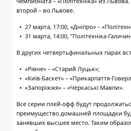
чемпионата – «Політехніка» из Львова
второй – во Львове.
27 марта, 17:00, «Дніпро» – «Політех
31 марта, 14:00, "Політехніка-Галичин
В других четвертьфинальных парах вст
«Рівне» – «Старий Луцьк»;
«Київ-Баскет» – «Прикарпаття-Говерл
«Запоріжжя» – «Черкаські Мавпи».
Все серии плей-офф будут продолжатьс
преимущество домашней площадки буде
занявших высшее место. Таким образом