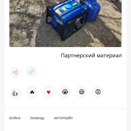
Партнерский материал
♥
🔥
😭
😆
😡
👍
ВОЙНА
ПОМОЩЬ
ИНТЕРПАЙП