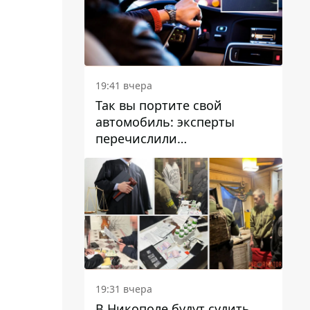
19:41 вчера
Так вы портите свой
автомобиль: эксперты
перечислили
распространенные
привычки водителей,
которые на самом деле
вредят машине
19:31 вчера
В Никополе будут судить