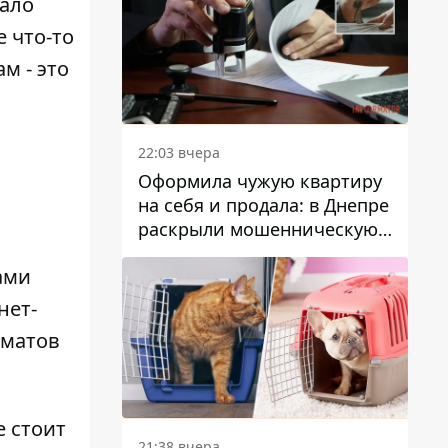
ало
 что-то
м - это
22:03 вчера
Оформила чужую квартиру
на себя и продала: в Днепре
раскрыли мошенническую
схему с недвижимостью
ами
нет-
оматов
е стоит
21:38 вчера