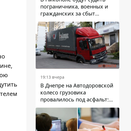
пограничника, военных и
гражданских за сбыт
психотропов
но
ине,
вою
19:13 вчера
щутить
В Днепре на Автодоровской
колесо грузовика
ителем
провалилось под асфальт:
движение заблокировано