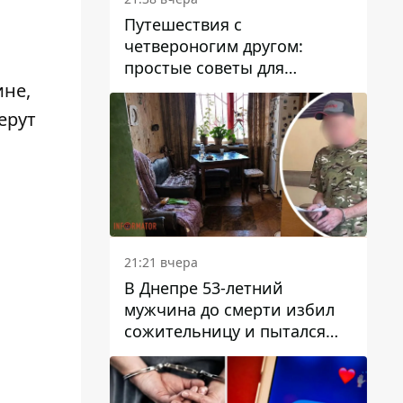
Путешествия с
четвероногим другом:
простые советы для
поездок с животными
ине,
ерут
21:21 вчера
В Днепре 53-летний
мужчина до смерти избил
сожительницу и пытался
скрыть преступление:
детали