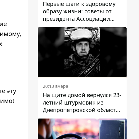
Первые шаги к здоровому
образу жизни: советы от
президента Ассоциации
ие
диетологов Украины
бимому,
х
20:13 вчера
е эту
На щите домой вернулся 23-
димо!
летний штурмовик из
Днепропетровской области
Богдан Бескровный