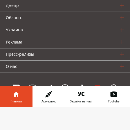
Днепр
Область
Украина
Реклама
Пресс-релизы
О нас
Главная
Актуально
Україна на часі
Youtube
Информатор проекты
Информатор в
Скачать
Информатор
Информатор
Информатор
телефоне
👉
Украина
Киев
Авто