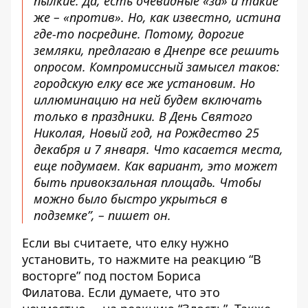
пылкие. Да, есть очевидные «за» и такие
же – «против». Но, как известно, истина
где-то посредине. Потому, дорогие
земляки, предлагаю в Днепре все решить
опросом. Компромиссный замысел таков:
городскую елку все же установим. Но
иллюминацию на ней будем включать
только в праздники. В День Святого
Николая, Новый год, на Рождество 25
декабря и 7 января. Что касается места,
еще подумаем. Как вариант, это может
быть привокзальная площадь. Чтобы
можно было быстро укрыться в
подземке”, – пишет он.
Если вы считаете, что елку нужно
установить, то нажмите на реакцию “В
восторге” под
постом
Бориса
Филатова. Если думаете, что это