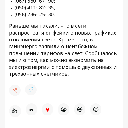
(067) 560- 67- 90
;
(050) 411- 82- 35
;
(056) 736- 25- 30
.
Раньше мы писали, что в сети
распространяют
фейки о новых графиках
отключения света
. Кроме того, в
Минэнерго заявили о неизбежном
повышении тарифов на свет
. Сообщалось
мы и о том,
как можно экономить на
электроэнергии
с помощью двухзонных и
трехзонных счетчиков.
♥
🔥
😭
😆
😡
👍